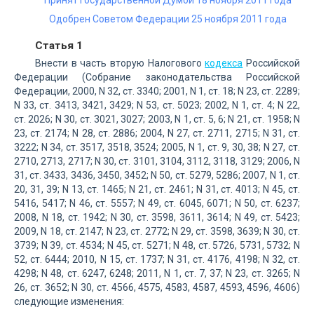
Принят Государственной Думой 18 ноября 2011 года
Одобрен Советом Федерации 25 ноября 2011 года
Статья 1
Внести в часть вторую Налогового
кодекса
Российской
Федерации (Собрание законодательства Российской
Федерации, 2000, N 32, ст. 3340; 2001, N 1, ст. 18; N 23, ст. 2289;
N 33, ст. 3413, 3421, 3429; N 53, ст. 5023; 2002, N 1, ст. 4; N 22,
ст. 2026; N 30, ст. 3021, 3027; 2003, N 1, ст. 5, 6; N 21, ст. 1958; N
23, ст. 2174; N 28, ст. 2886; 2004, N 27, ст. 2711, 2715; N 31, ст.
3222; N 34, ст. 3517, 3518, 3524; 2005, N 1, ст. 9, 30, 38; N 27, ст.
2710, 2713, 2717; N 30, ст. 3101, 3104, 3112, 3118, 3129; 2006, N
31, ст. 3433, 3436, 3450, 3452; N 50, ст. 5279, 5286; 2007, N 1, ст.
20, 31, 39; N 13, ст. 1465; N 21, ст. 2461; N 31, ст. 4013; N 45, ст.
5416, 5417; N 46, ст. 5557; N 49, ст. 6045, 6071; N 50, ст. 6237;
2008, N 18, ст. 1942; N 30, ст. 3598, 3611, 3614; N 49, ст. 5423;
2009, N 18, ст. 2147; N 23, ст. 2772; N 29, ст. 3598, 3639; N 30, ст.
3739; N 39, ст. 4534; N 45, ст. 5271; N 48, ст. 5726, 5731, 5732; N
52, ст. 6444; 2010, N 15, ст. 1737; N 31, ст. 4176, 4198; N 32, ст.
4298; N 48, ст. 6247, 6248; 2011, N 1, ст. 7, 37; N 23, ст. 3265; N
26, ст. 3652; N 30, ст. 4566, 4575, 4583, 4587, 4593, 4596, 4606)
следующие изменения: