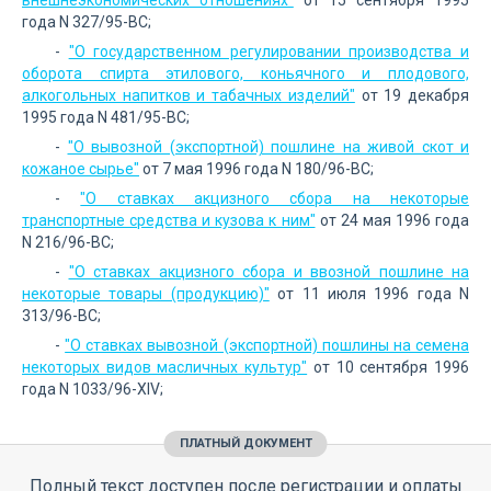
внешнеэкономических отношениях"
от 15 сентября 1995
года N 327/95-ВС;
-
"О государственном регулировании производства и
оборота спирта этилового, коньячного и плодового,
алкогольных напитков и табачных изделий"
от 19 декабря
1995 года N 481/95-ВС;
-
"О вывозной (экспортной) пошлине на живой скот и
кожаное сырье"
от 7 мая 1996 года N 180/96-ВС;
-
"О ставках акцизного сбора на некоторые
транспортные средства и кузова к ним"
от 24 мая 1996 года
N 216/96-ВС;
-
"О ставках акцизного сбора и ввозной пошлине на
некоторые товары (продукцию)"
от 11 июля 1996 года N
313/96-ВС;
-
"О ставках вывозной (экспортной) пошлины на семена
некоторых видов масличных культур"
от 10 сентября 1996
года N 1033/96-XIV;
ПЛАТНЫЙ ДОКУМЕНТ
Полный текст доступен после регистрации и оплаты