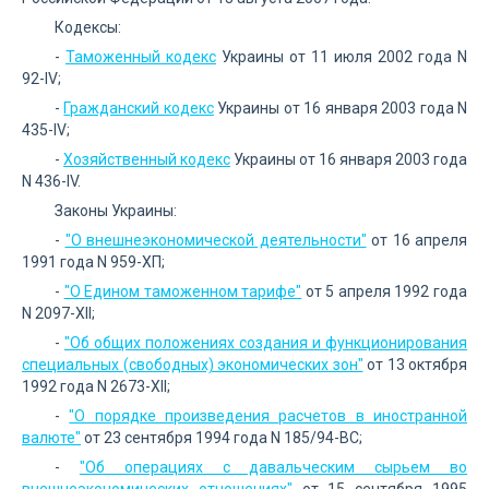
Кодексы:
-
Таможенный кодекс
Украины от 11 июля 2002 года N
92-IV;
-
Гражданский кодекс
Украины от 16 января 2003 года N
435-IV;
-
Хозяйственный кодекс
Украины от 16 января 2003 года
N 436-IV.
Законы Украины:
-
"О внешнеэкономической деятельности"
от 16 апреля
1991 года N 959-ХП;
-
"О Едином таможенном тарифе"
от 5 апреля 1992 года
N 2097-ХII;
-
"Об общих положениях создания и функционирования
специальных (свободных) экономических зон"
от 13 октября
1992 года N 2673-ХII;
-
"О порядке произведения расчетов в иностранной
валюте"
от 23 сентября 1994 года N 185/94-ВС;
-
"Об операциях с давальческим сырьем во