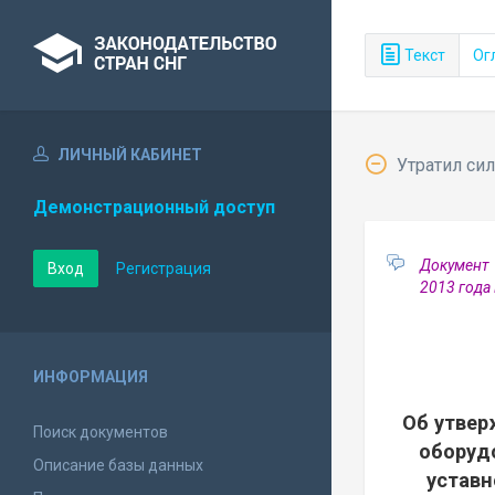
Текст
Ог
ЛИЧНЫЙ КАБИНЕТ
Утратил сил
Демонстрационный доступ
Документ 
Вход
Регистрация
2013 года
ИНФОРМАЦИЯ
Об утвер
Поиск документов
оборуд
Описание базы данных
уставн