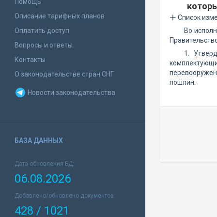
Помощь
котор
Описание тарифных планов
Список изм
Оплатить доступ
Во испол
Правительство
Вопросы и ответы
1. Утвер
Контакты
комплектующ
перевооружен
О законодательстве стран СНГ
пошлин.
Новости законодательства
БАЗА ДАННЫХ
Дата обновления БД:
06.08.2026
Добавлено/обновлено документов:
428 / 1021