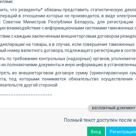
елями:
вить, что резиденты* обязаны представить статистическую декл
ераций в отношении которых не производится, в виде электрон
 Советом Министров Республики Беларусь, для регистрации 
их взаимодействие с информационными системами таможенных о
тствии с каждым заключенным внешнеторговым договором резиде
 декларации на товары, а в случае, если совершение таможенных 
ый номер валютного договора, подлежащего регистрации в соотв
ть по требованию контрольных (надзорных) органов, уполномоч
с их полномочиями документы и иную информацию в установленны
треть во внешнеторговом договоре сумму (ориентировочную сум
ета, под которыми понимается обязательство осуществления
язательств другой стороной.
______________________
БЕСПЛАТНЫЙ ДОКУМЕНТ
Полный текст доступен после а
Вход
Регистрация