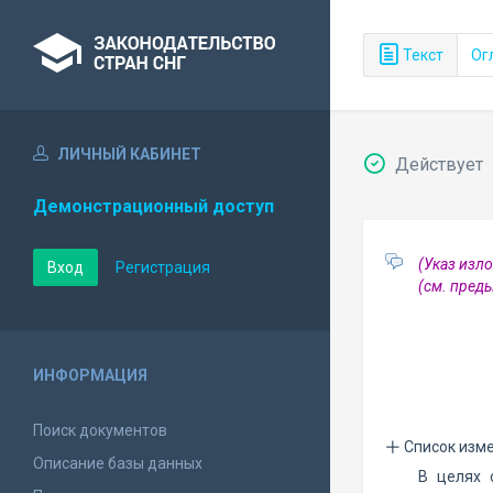
Текст
Ог
ЛИЧНЫЙ КАБИНЕТ
Действует
Демонстрационный доступ
(Указ изл
Вход
Регистрация
(см. пре
ИНФОРМАЦИЯ
Поиск документов
Список изм
Описание базы данных
В целях 