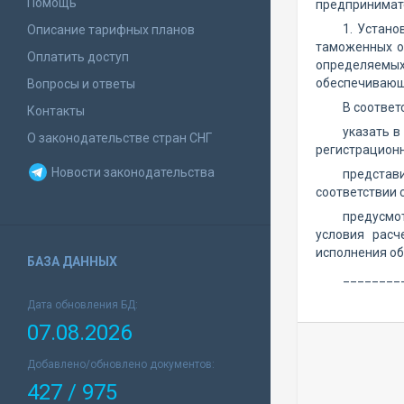
Помощь
предпринимат
1. Устано
Описание тарифных планов
таможенных оп
Оплатить доступ
определяемых
обеспечивающ
Вопросы и ответы
В соотве
Контакты
указать в
О законодательстве стран СНГ
регистрационн
Новости законодательства
представи
соответствии 
предусмо
условия расч
исполнения об
БАЗА ДАННЫХ
________
Дата обновления БД:
07.08.2026
Добавлено/обновлено документов:
427 / 975