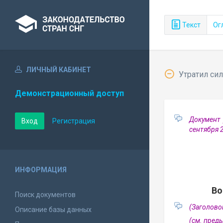
Текст
Ог
ЛИЧНЫЙ КАБИНЕТ
Утратил сил
Демонстрационный доступ
Документ 
Вход
Регистрация
сентября 
ИНФОРМАЦИЯ
Во
Поиск документов
(Заголово
Описание базы данных
(см. пре