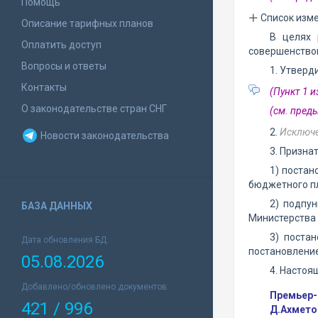
Помощь
Список изм
Описание тарифных планов
В целях 
Оплатить доступ
совершенствов
Вопросы и ответы
1. Утверд
Контакты
(Пункт 1 
О законодательстве стран СНГ
(см. пре
2.
Исключ
Новости законодательства
3. Призна
1) постан
бюджетного пл
2) подпу
БАЗА ДАННЫХ
Министерства 
3) поста
Дата обновления БД:
постановление 
05.08.2026
4. Настоя
Добавлено/обновлено документов:
Премьер-
421 / 996
Д.Ахмето