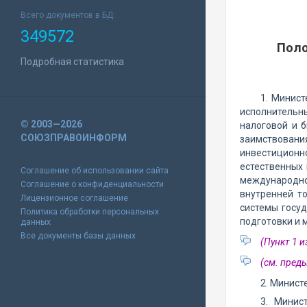
Всего документов в БД:
349572
Поло
Подробная статистика
1. Минист
исполнительн
© 2003—2026
налоговой и 
СОЮЗПРАВОИНФОРМ
заимствовани
инвестиционно
естественных
Соглашение об использовании сайта
международно
Соглашение о конфиденциальности
внутренней т
Лицензионное соглашение
системы госуд
Политика обработки персональных
подготовки и 
данных
Все документы базы данных
(Пункт 1 
(см. пре
2. Минист
3. Минис