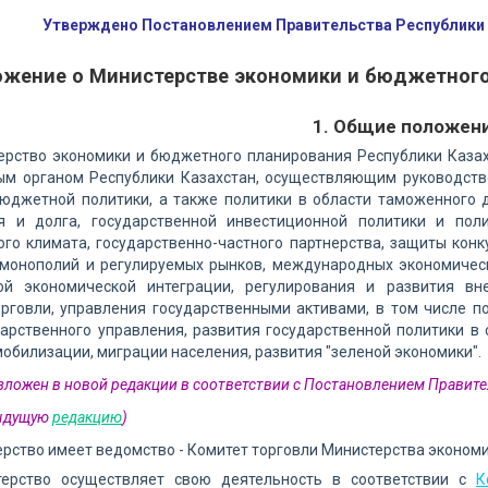
Утверждено Постановлением Правительства Республики К
жение о Министерстве экономики и бюджетного
1. Общие положен
ерство экономики и бюджетного планирования Республики Казах
ым органом Республики Казахстан, осуществляющим руководство
бюджетной политики, а также политики в области таможенного д
я и долга, государственной инвестиционной политики и пол
го климата, государственно-частного партнерства, защиты кон
 монополий и регулируемых рынков, международных экономическ
й экономической интеграции, регулирования и развития вне
орговли, управления государственными активами, в том числе п
арственного управления, развития государственной политики в
мобилизации, миграции населения, развития "зеленой экономики".
изложен в новой редакции в соответствии с Постановлением Правите
дыдущую
редакцию
)
ерство имеет ведомство - Комитет торговли Министерства эконом
терство осуществляет свою деятельность в соответствии с
К