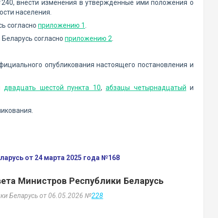
№240, внести изменения в утвержденные ими положения о
ости населения.
сь согласно
приложению 1
.
и Беларусь согласно
приложению 2
.
фициального опубликования настоящего постановления и
и
двадцать шестой пункта 10
,
абзацы четырнадцатый
и
ликования.
арусь от 24 марта 2025 года №168
вета Министров Республики Беларусь
ки Беларусь от 06.05.2026 №
228