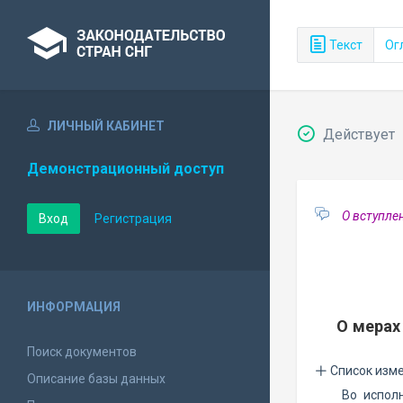
Текст
Ог
ЛИЧНЫЙ КАБИНЕТ
Действует
Демонстрационный доступ
О вступле
Вход
Регистрация
ИНФОРМАЦИЯ
О мерах
Поиск документов
Список изм
Описание базы данных
Во испол