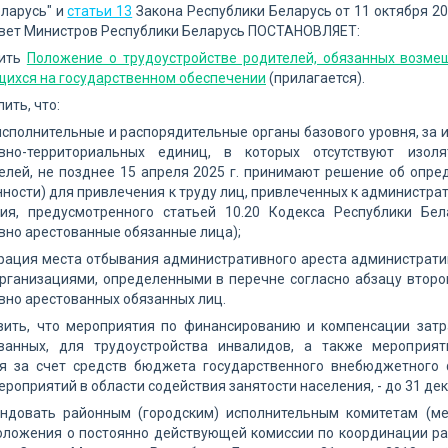
ларусь" и
статьи 13
Закона Республики Беларусь от 11 октября 20
овет Министров Республики Беларусь ПОСТАНОВЛЯЕТ:
дить
Положение о трудоустройстве родителей, обязанных возме
щихся на государственном обеспечении
(прилагается).
ить, что:
сполнительные и распорядительные органы базового уровня, за
ивно-территориальных единиц, в которых отсутствуют изо
лей, не позднее 15 апреля 2025 г. принимают решение об опре
ности) для привлечения к труду лиц, привлеченных к администра
ия, предусмотренного статьей 10.20 Кодекса Республики Бе
но арестованные обязанные лица);
ация места отбывания административного ареста административ
рганизациями, определенными в перечне согласно абзацу второ
но арестованных обязанных лиц.
овить, что мероприятия по финансированию и компенсации затр
ванных, для трудоустройства инвалидов, а также мероприя
я за счет средств бюджета государственного внебюджетного
оприятий в области содействия занятости населения, - до 31 декаб
ендовать районным (городским) исполнительным комитетам (м
оложения о постоянно действующей комиссии по координации ра