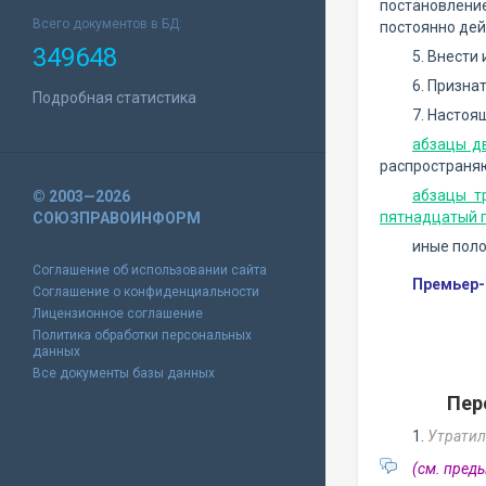
постановлени
Всего документов в БД:
постоянно дей
349648
5. Внести
6. Призна
Подробная статистика
7. Настоя
абзацы д
распространяю
абзацы т
© 2003—2026
пятнадцатый п
СОЮЗПРАВОИНФОРМ
иные поло
Соглашение об использовании сайта
Премьер-
Соглашение о конфиденциальности
Лицензионное соглашение
Политика обработки персональных
данных
Все документы базы данных
Пер
1.
Утратил
(см. пре