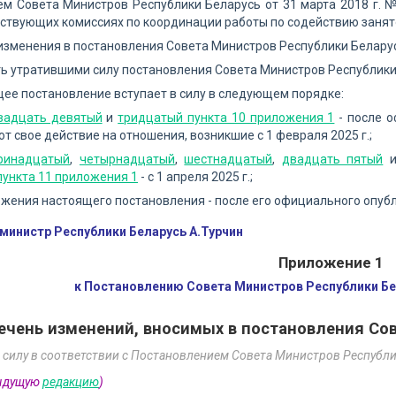
ем Совета Министров Республики Беларусь от 31 марта 2018 г. 
ствующих комиссиях по координации работы по содействию занят
 изменения в постановления Совета Министров Республики Белару
ть утратившими силу постановления Совета Министров Республик
щее постановление вступает в силу в следующем порядке:
вадцать девятый
и
тридцатый пункта 10 приложения 1
- после о
т свое действие на отношения, возникшие с 1 февраля 2025 г.;
ринадцатый
,
четырнадцатый
,
шестнадцатый
,
двадцать пятый
ункта 11 приложения 1
- с 1 апреля 2025 г.;
жения настоящего постановления - после его официального опуб
министр Республики Беларусь А.Турчин
Приложение 1
к Постановлению Совета Министров Республики Бел
ечень изменений, вносимых в постановления Со
 силу в соответствии с Постановлением Совета Министров Республи
дыдущую
редакцию
)