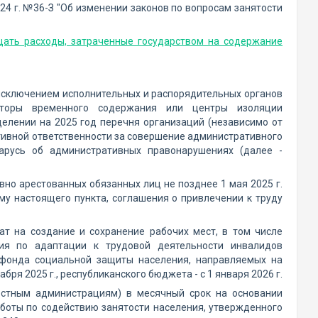
24 г. №36-З "Об изменении законов по вопросам занятости
щать расходы, затраченные государством на содержание
 исключением исполнительных и распорядительных органов
ляторы временного содержания или центры изоляции
делении на 2025 год перечня организаций (независимо от
тивной ответственности за совершение административного
ларусь об административных правонарушениях (далее -
но арестованных обязанных лиц не позднее 1 мая 2025 г.
му настоящего пункта, соглашения о привлечении к труду
ат на создание и сохранение рабочих мест, в том числе
тия по адаптации к трудовой деятельности инвалидов
 фонда социальной защиты населения, направляемых на
ря 2025 г., республиканского бюджета - с 1 января 2026 г.
естным администрациям) в месячный срок на основании
боты по содействию занятости населения, утвержденного