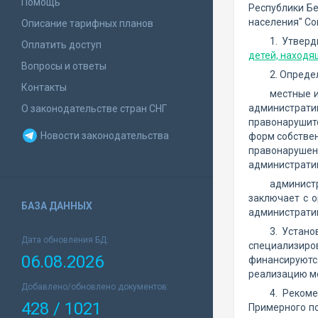
Помощь
Республики Бе
населения" С
Описание тарифных планов
1. Утвер
Оплатить доступ
детей, находя
Вопросы и ответы
2. Определ
Контакты
местные и
администрат
О законодательстве стран СНГ
правонарушите
Новости законодательства
форм собствен
правонарушен
административ
администр
заключает с о
БАЗА ДАННЫХ
административ
3. Устан
Дата обновления БД:
специализиро
06.08.2026
финансируютс
реализацию мер
Добавлено/обновлено документов:
4. Реком
428 / 1021
Примерного п