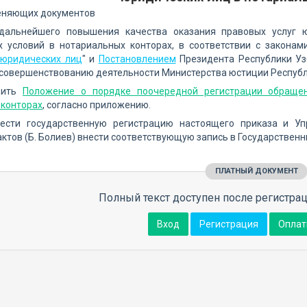
еняющих документов
дальнейшего повышения качества оказания правовых услуг 
х условий в нотариальных конторах, в соответствии с законам
 юридических лиц
" и
Постановлением
Президента Республики Узб
совершенствованию деятельности Министерства юстиции Респуб
дить
Положение о порядке поочередной регистрации обращен
 конторах
, согласно приложению.
вести государственную регистрацию настоящего приказа и У
ктов (Б. Болиев) внести соответствующую запись в Государствен
ПЛАТНЫЙ ДОКУМЕНТ
Полный текст доступен после регистрац
Вход
Регистрация
Оплат