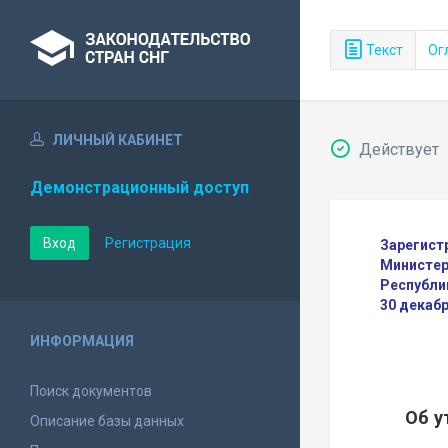
Текст
Ог
ЛИЧНЫЙ КАБИНЕТ
Действует
Демонстрационный доступ
Вход
Регистрация
Зарегист
Министер
Республи
30 декаб
ИНФОРМАЦИЯ
Поиск документов
Об у
Описание базы данных