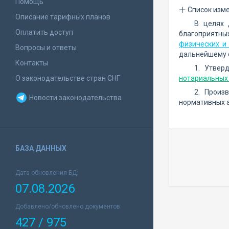
Помощь
Список изм
Описание тарифных планов
В целях 
Оплатить доступ
благоприятны
физических и
Вопросы и ответы
дальнейшему 
Контакты
1. Утвер
О законодательстве стран СНГ
нотариальных
2. Произ
Новости законодательства
нормативных а
БАЗА ДАННЫХ
Дата обновления БД:
07.08.2026
Добавлено/обновлено документов:
427 / 975