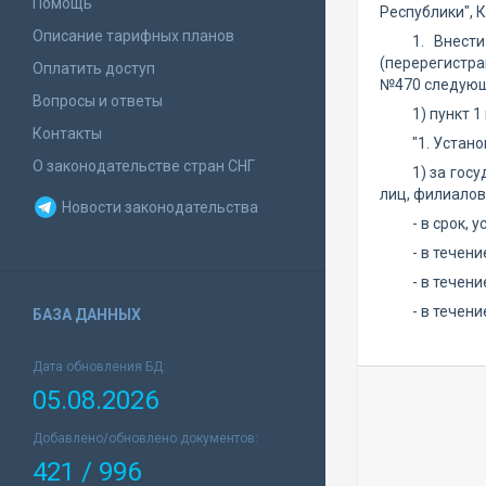
Помощь
Республики", 
Описание тарифных планов
1. Внест
(перерегистра
Оплатить доступ
№470 следующ
Вопросы и ответы
1) пункт 
Контакты
"1. Устан
О законодательстве стран СНГ
1) за гос
лиц, филиалов
Новости законодательства
- в срок,
- в течени
- в течени
- в течени
БАЗА ДАННЫХ
Дата обновления БД:
05.08.2026
Добавлено/обновлено документов:
421 / 996