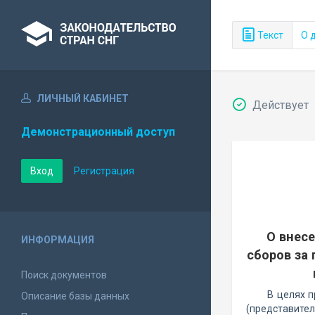
Текст
О 
ЛИЧНЫЙ КАБИНЕТ
Действует
Демонстрационный доступ
Вход
Регистрация
О внес
ИНФОРМАЦИЯ
сборов за
Поиск документов
В целях п
Описание базы данных
(представител