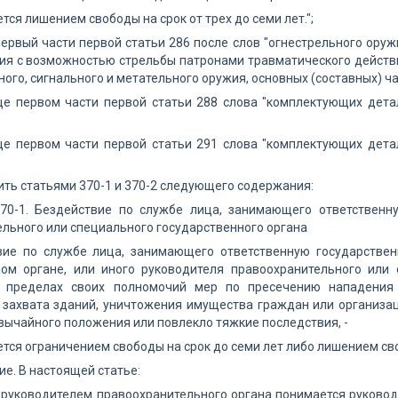
тся лишением свободы на срок от трех до семи лет.";
первый части первой статьи 286 после слов "огнестрельного оруж
ия с возможностью стрельбы патронами травматического действи
ого, сигнального и метательного оружия, основных (составных) час
це первом части первой статьи 288 слова "комплектующих дета
це первом части первой статьи 291 слова "комплектующих дета
ить статьями 370-1 и 370-2 следующего содержания:
370-1. Бездействие по службе лица, занимающего ответственн
льного или специального государственного органа
вие по службе лица, занимающего ответственную государстве
ном органе, или иного руководителя правоохранительного или 
 пределах своих полномочий мер по пресечению нападения 
 захвата зданий, уничтожения имущества граждан или организа
вычайного положения или повлекло тяжкие последствия, -
тся ограничением свободы на срок до семи лет либо лишением сво
е. В настоящей статье:
руководителем правоохранительного органа понимается руковод