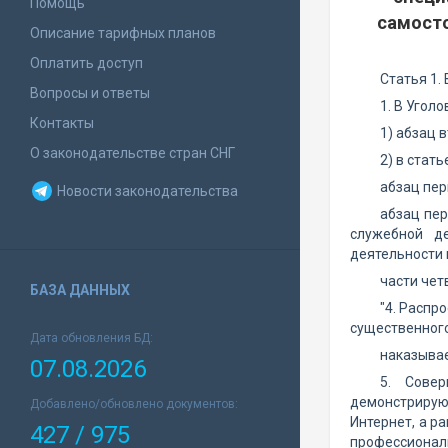
Помощь
самосто
Описание тарифных планов
Оплатить доступ
Статья 1.
Вопросы и ответы
1. В Угол
Контакты
1) абзац 
О законодательстве стран СНГ
2) в стать
абзац пер
Новости законодательства
абзац пер
служебной д
деятельности и
части чет
БАЗА ДАННЫХ
"4. Распр
существенного
Дата обновления БД:
наказывае
07.08.2026
5. Совер
демонстрирующ
Добавлено/обновлено документов:
Интернет, а р
427 / 975
профессиональ