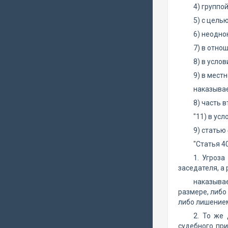
4) группо
5) с цель
6) неодно
7) в отно
8) в усло
9) в мест
наказывае
8) часть 
"11) в ус
9) статью
"Статья 4
1. Угроз
заседателя, а 
наказыва
размере, либо
либо лишением
2. То же
судебного при