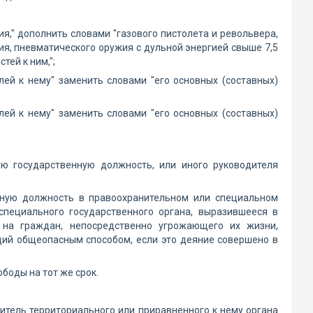
ия," дополнить словами "газового пистолета и револьвера,
я, пневматического оружия с дульной энергией свыше 7,5
тей к ним,";
лей к нему" заменить словами "его основных (составных)
лей к нему" заменить словами "его основных (составных)
ую государственную должность, или иного руководителя
нную должность в правоохранительном или специальном
специального государственного органа, выразившееся в
на граждан, непосредственно угрожающего их жизни,
ций общеопасным способом, если это деяние совершено в
боды на тот же срок.
итель территориального или приравненного к нему органа