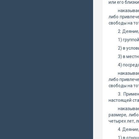
или его близк
наказывае
либо привлече
свободы на тот
2. Деяние
1) группо
2) в усло
3) в мест
4) посред
наказывае
либо привлече
свободы на тот
3. Приме
настоящей стат
наказыва
размере, либ
четырех лет, 
4. Деяние
1) в отно