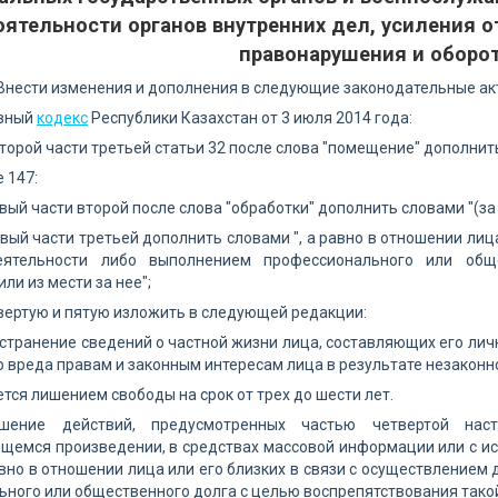
ятельности органов внутренних дел, усиления 
правонарушения и оборо
 Внести изменения и дополнения в следующие законодательные ак
овный
кодекс
Республики Казахстан от 3 июля 2014 года:
второй части третьей статьи 32 после слова "помещение" дополнит
е 147:
вый части второй после слова "обработки" дополнить словами "(з
вый части третьей дополнить словами ", а равно в отношении лиц
еятельности либо выполнением профессионального или общ
ли из мести за нее";
вертую и пятую изложить в следующей редакции:
остранение сведений о частной жизни лица, составляющих его лич
 вреда правам и законным интересам лица в результате незаконн
тся лишением свободы на срок от трех до шести лет.
шение действий, предусмотренных частью четвертой нас
емся произведении, в средствах массовой информации или с ис
авно в отношении лица или его близких в связи с осуществление
ного или общественного долга с целью воспрепятствования такой 