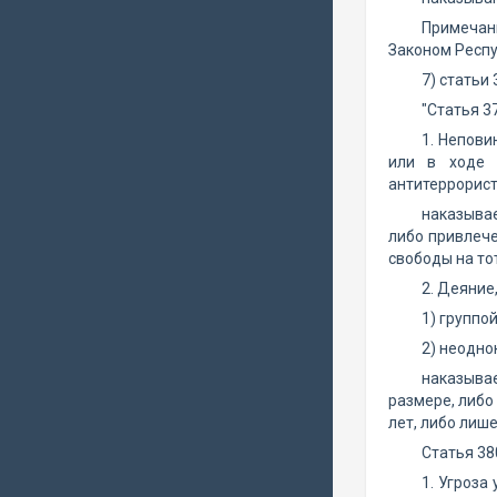
Примечан
Законом Респу
7) статьи
"Статья 3
1. Непови
или в ходе 
антитеррорист
наказывае
либо привлече
свободы на тот
2. Деяние
1) группо
2) неоднок
наказыва
размере, либо
лет, либо лиш
Статья 38
1. Угроза