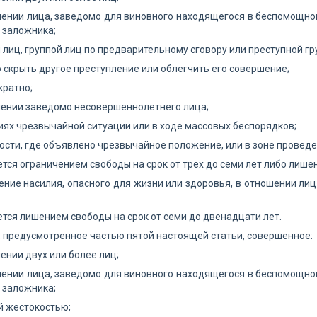
шении лица, заведомо для виновного находящегося в беспомощно
 заложника;
й лиц, группой лиц по предварительному сговору или преступной гр
ю скрыть другое преступление или облегчить его совершение;
кратно;
шении заведомо несовершеннолетнего лица;
виях чрезвычайной ситуации или в ходе массовых беспорядков;
ности, где объявлено чрезвычайное положение, или в зоне провед
тся ограничением свободы на срок от трех до семи лет либо лишен
ение насилия, опасного для жизни или здоровья, в отношении лиц
тся лишением свободы на срок от семи до двенадцати лет.
, предусмотренное частью пятой настоящей статьи, совершенное:
шении двух или более лиц;
шении лица, заведомо для виновного находящегося в беспомощно
 заложника;
ой жестокостью;