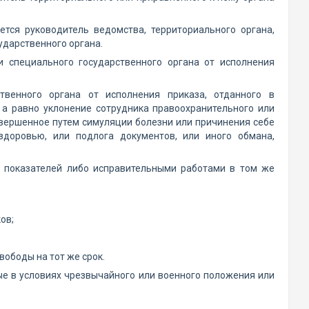
тся руководитель ведомства, территориального органа,
ударственного органа.
и специального государственного органа от исполнения
ственного органа от исполнения приказа, отданного в
а равно уклонение сотрудника правоохранительного или
овершенное путем симуляции болезни или причинения себе
здоровью, или подлога документов, или иного обмана,
 показателей либо исправительными работами в том же
ов;
ободы на тот же срок.
ые в условиях чрезвычайного или военного положения или