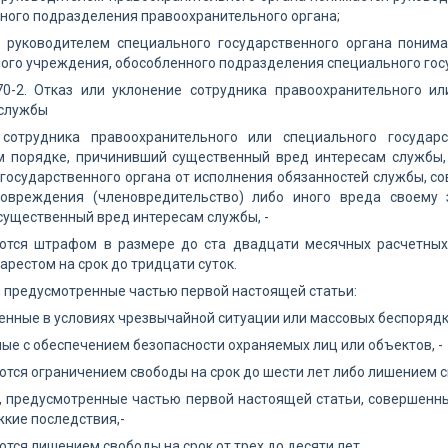
ного подразделения правоохранительного органа;
 руководителем специального государственного органа понимае
ого учреждения, обособленного подразделения специального гос
70-2. Отказ или уклонение сотрудника правоохранительного ил
 службы
 сотрудника правоохранительного или специального государ
м порядке, причинивший существенный вред интересам службы, 
государственного органа от исполнения обязанностей службы, с
повреждения (членовредительство) либо иного вреда своему 
ущественный вред интересам службы, -
ются штрафом в размере до ста двадцати месячных расчетных
арестом на срок до тридцати суток.
, предусмотренные частью первой настоящей статьи:
енные в условиях чрезвычайной ситуации или массовых беспорядк
ные с обеспечением безопасности охраняемых лиц или объектов, -
тся ограничением свободы на срок до шести лет либо лишением св
, предусмотренные частью первой настоящей статьи, совершенн
кие последствия,-
тся лишением свободы на срок от трех до десяти лет.