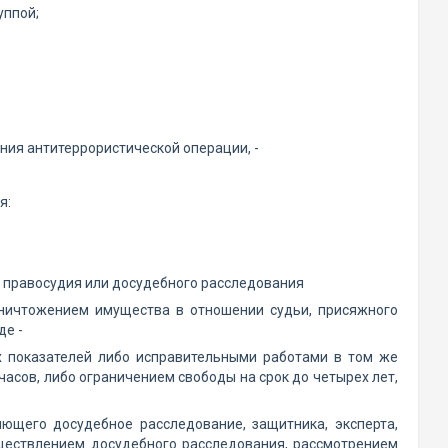
уппой;
ения антитеррористической операции, -
я:
м правосудия или досудебного расследования
уничтожением имущества в отношении судьи, присяжного
де -
 показателей либо исправительными работами в том же
асов, либо ограничением свободы на срок до четырех лет,
яющего досудебное расследование, защитника, эксперта,
существлением досудебного расследования, рассмотрением