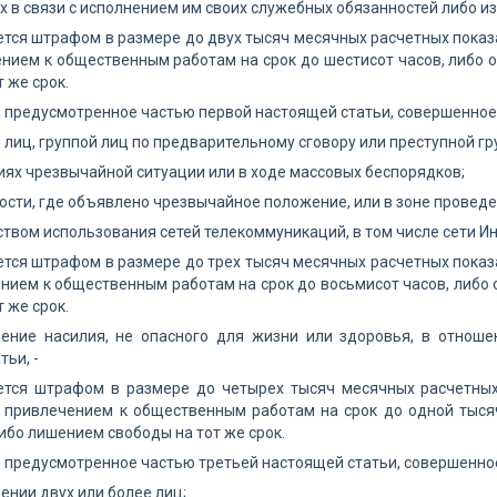
их в связи с исполнением им своих служебных обязанностей либо и
тся штрафом в размере до двух тысяч месячных расчетных показ
нием к общественным работам на срок до шестисот часов, либо о
 же срок.
, предусмотренное частью первой настоящей статьи, совершенное
й лиц, группой лиц по предварительному сговору или преступной гр
виях чрезвычайной ситуации или в ходе массовых беспорядков;
ности, где объявлено чрезвычайное положение, или в зоне провед
ством использования сетей телекоммуникаций, в том числе сети Ин
тся штрафом в размере до трех тысяч месячных расчетных показ
нием к общественным работам на срок до восьмисот часов, либо 
 же срок.
нение насилия, не опасного для жизни или здоровья, в отноше
ьи, -
ется штрафом в размере до четырех тысяч месячных расчетных
о привлечением к общественным работам на срок до одной тысяч
либо лишением свободы на тот же срок.
, предусмотренное частью третьей настоящей статьи, совершенно
шении двух или более лиц;