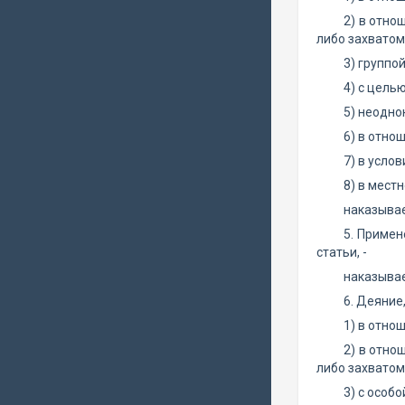
2) в отно
либо захватом
3) группо
4) с цель
5) неодно
6) в отно
7) в усло
8) в мест
наказывае
5. Примен
статьи, -
наказывае
6. Деяние
1) в отно
2) в отно
либо захватом
3) с особ