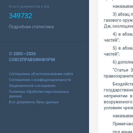
наказывае
Всего документов в БД:
349732
3) абзац 
газового оруж
Дж, охолощенн
Подробная статистика
4) в абза
частей";
5) в абза
© 2003—2026
частей";
СОЮЗПРАВОИНФОРМ
6) дополн
"Статья 
Соглашение об использовании сайта
правоохраните
Соглашение о конфиденциальности
Бездейст
Лицензионное соглашение
государствен
Политика обработки персональных
непринятии в
данных
вооруженного
Все документы базы данных
условиях чрез
наказывае
Примечани
под иным 