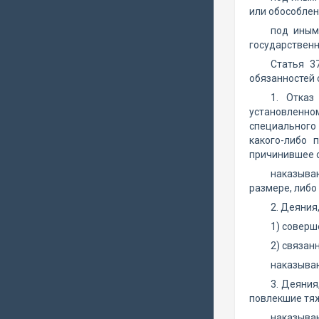
или обособлен
под иным
государственн
Статья 3
обязанностей
1. Отказ
установленно
специального 
какого-либо 
причинившее с
наказыва
размере, либо 
2. Деяния
1) соверш
2) связан
наказываю
3. Деяния
повлекшие тяж
наказываю