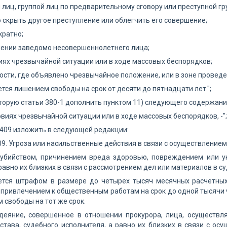
й лиц, группой лиц по предварительному сговору или преступной гр
ю скрыть другое преступление или облегчить его совершение;
кратно;
шении заведомо несовершеннолетнего лица;
виях чрезвычайной ситуации или в ходе массовых беспорядков;
ности, где объявлено чрезвычайное положение, или в зоне провед
тся лишением свободы на срок от десяти до пятнадцати лет.";
вторую статьи 380-1 дополнить пунктом 11) следующего содержани
ловиях чрезвычайной ситуации или в ходе массовых беспорядков, -";
 409 изложить в следующей редакции:
09. Угроза или насильственные действия в связи с осуществление
а убийством, причинением вреда здоровью, повреждением или 
равно их близких в связи с рассмотрением дел или материалов в су
ется штрафом в размере до четырех тысяч месячных расчетных
 привлечением к общественным работам на срок до одной тысячи ч
 свободы на тот же срок.
 деяние, совершенное в отношении прокурора, лица, осуществл
става, судебного исполнителя, а равно их близких в связи с о