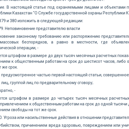
ие. В настоящей статье под охраняемыми лицами и объектами п
блики Казахстан "О Службе государственной охраны Республики Ка
 379 и 380 изложить в следующей редакции:
79. Неповиновение представителю власти
новение законному требованию или распоряжению представителя
массовых беспорядков, а равно в местности, где объявле
ической операции, -
тся штрафом в размере до двух тысяч месячных расчетных показ
нием к общественным работам на срок до шестисот часов, либо о
 же срок.
, предусмотренное частью первой настоящей статьи, совершенное
й лиц, группой лиц по предварительному сговору;
ратно, -
ется штрафом в размере до четырех тысяч месячных расчетных
 привлечением к общественным работам на срок до одной тысячи д
ением свободы на тот же срок.
0. Угроза или насильственные действия в отношении представител
 убийством, причинением вреда здоровью, повреждением или ун