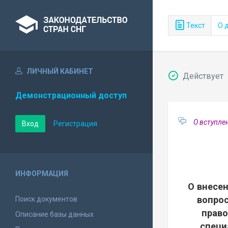
Текст
О 
ЛИЧНЫЙ КАБИНЕТ
Действует
Демонстрационный доступ
О вступле
Вход
Регистрация
ИНФОРМАЦИЯ
О внесе
вопро
Поиск документов
право
Описание базы данных
специ