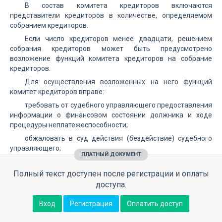
В состав комитета кредиторов включаются
представители кредиторов в количестве, определяемом
собранием кредиторов.
Если число кредиторов менее двадцати, решением
собрания кредиторов может быть предусмотрено
возложение функций комитета кредиторов на собрание
кредиторов.
Для осуществления возложенных на него функций
комитет кредиторов вправе:
требовать от судебного управляющего предоставления
информации о финансовом состоянии должника и ходе
процедуры неплатежеспособности;
обжаловать в суд действия (бездействие) судебного
управляющего;
ПЛАТНЫЙ ДОКУМЕНТ
избрать своего представителя для участия в деле о
неплатежеспособности;
Полный текст доступен после регистрации и оплаты
доступа.
осуществлять иные действия, предусмотренные
настоящим Законом и планом судебной санации или
Вход
Регистрация
Оплатить доступ
внешнего управления.
Комитет кредиторов вправе принимать решения: