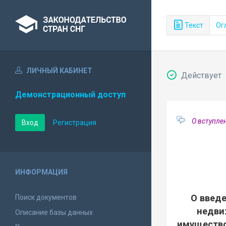
Текст
Ог
ЛИЧНЫЙ КАБИНЕТ
Действует
Демонстрационный доступ
О вступле
Вход
Регистрация
ИНФОРМАЦИЯ
О введ
Поиск документов
недви
Описание базы данных
имущество