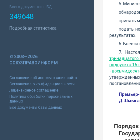
5. Минист
Всего документов в БД:
обнародов
349648
принять м
Подробная статистика
подать не
результатах.
6. Внести
7. Насто
© 2003—2026
тринадцатого
СОЮЗПРАВОИНФОРМ
подпункта 16 
- восьмидесят
утвержденны
Соглашение об использовании сайта
постановления
Соглашение о конфиденциальности
Лицензионное соглашение
Премьер-
Политика обработки персональных
Д.Шмыга
данных
Все документы базы данных
Порядок
Госуда