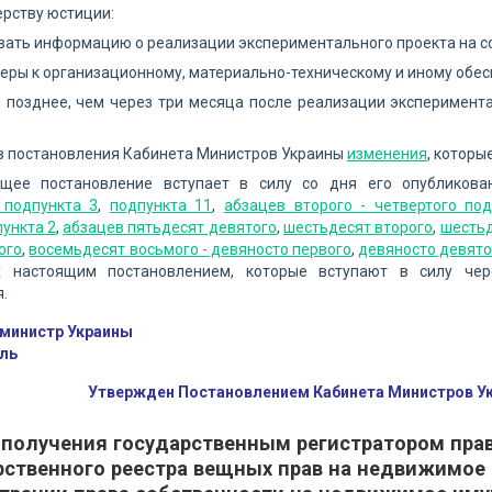
ерству юстиции:
ать информацию о реализации экспериментального проекта на с
еры к организационному, материально-техническому и иному обе
 позднее, чем через три месяца после реализации эксперимент
 в постановления Кабинета Министров Украины
изменения
, которы
ящее постановление вступает в силу со дня его опубликов
 подпункта 3
,
подпункта 11
,
абзацев второго - четвертого по
пункта 2
,
абзацев пятьдесят девятого
,
шестьдесят второго
,
шестьд
ого
,
восемьдесят восьмого - девяносто первого
,
девяносто девятог
х настоящим постановлением, которые вступают в силу че
.
министр Украины
ль
Утвержден Постановлением Кабинета Министров Укр
 получения государственным регистратором пра
рственного реестра вещных прав на недвижимое