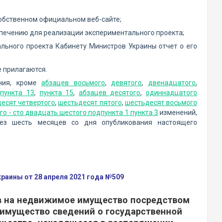
обственном официальном веб-сайте;
спечению для реализации экспериментального проекта;
ального проекта Кабинету Министров Украины отчет о его
е прилагаются.
ания, кроме
абзацев восьмого
,
девятого
,
двенадцатого
,
дпункта 13
,
пункта 15
,
абзацев десятого
,
одиннадцатого
есят четвертого
,
шестьдесят пятого
,
шестьдесят восьмого
о - сто двадцать шестого подпункта 1 пункта 3
изменений,
рез шесть месяцев со дня опубликования настоящего
аины от 28 апреля 2021 года №509
в на недвижимое имущество посредством
 имущество сведений о государственной