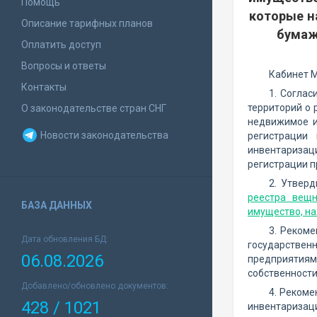
Помощь
которые н
Описание тарифных планов
бумаж
Оплатить доступ
Вопросы и ответы
Кабинет М
Контакты
1. Согла
территорий о 
О законодательстве стран СНГ
недвижимое и
Новости законодательства
регистрации
инвентаризаци
регистрации п
2. Утвер
реестра вещн
БАЗА ДАННЫХ
имущество, на
3. Реком
Дата обновления БД:
государствен
06.08.2026
предприятиям
собственности
Добавлено/обновлено документов:
4. Рекоме
428 / 1021
инвентаризаци