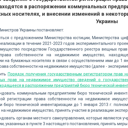
аходятся в распоряжении коммунальных предпри
ных носителях, и внесении изменений в некото
Украины
инистров Украины постановляет:
ситься с предложением Министерства юстиции, Министерства ци
реализации в течение 2021-2023 годов экспериментального прое
мущество посредством Государственного реестра вещных прав
 права собственности на недвижимое имущество, находящ
и на бумажных носителях в связи с осуществлением ими до 1 я
рава собственности на недвижимое имущество (далее - экспериме
дить
Порядок получения государственным регистратором прав 
ых прав на недвижимое имущество сведений о государствен
ходящееся в распоряжении предприятий бюро технической инвен
ендовать коммунальным предприятиям бюро технической инвента
ной регистрации права собственности на недвижимое имущес
и бюро технической инвентаризации до 1 января 2013 г. полно
 на недвижимое имущество, принять участие в реализации экспер
ндовать органам местного самоуправления, которые являются у
и, указанных в пункте 3 настоящего постановления, принять мер