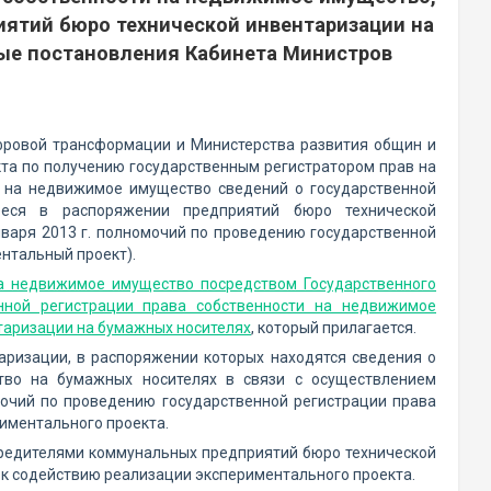
ятий бюро технической инвентаризации на
рые постановления Кабинета Министров
фровой трансформации и Министерства развития общин и
кта по получению государственным регистратором прав на
 на недвижимое имущество сведений о государственной
ееся в распоряжении предприятий бюро технической
нваря 2013 г. полномочий по проведению государственной
нтальный проект).
на недвижимое имущество посредством Государственного
ной регистрации права собственности на недвижимое
таризации на бумажных носителях
, который прилагается.
ризации, в распоряжении которых находятся сведения о
тво на бумажных носителях в связи с осуществлением
мочий по проведению государственной регистрации права
иментального проекта.
чредителями коммунальных предприятий бюро технической
ы к содействию реализации экспериментального проекта.