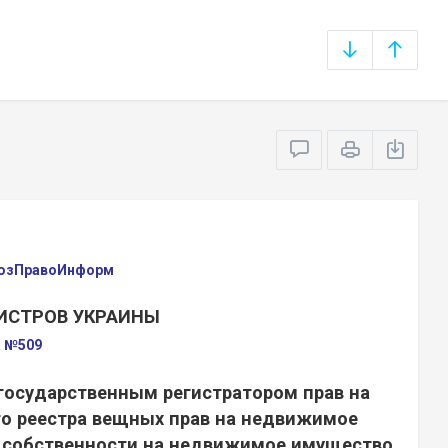
оюзПравоИнформ
ИСТРОВ УКРАИНЫ
а №509
государственным регистратором прав на
о реестра вещных прав на недвижимое
а собственности на недвижимое имущество,