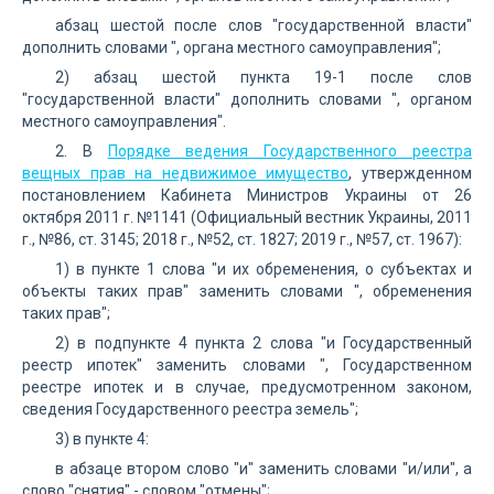
абзац шестой после слов "государственной власти"
дополнить словами ", органа местного самоуправления";
2) абзац шестой пункта 19-1 после слов
"государственной власти" дополнить словами ", органом
местного самоуправления".
2. В
Порядке ведения Государственного реестра
вещных прав на недвижимое имущество
, утвержденном
постановлением Кабинета Министров Украины от 26
октября 2011 г. №1141 (Официальный вестник Украины, 2011
г., №86, ст. 3145; 2018 г., №52, ст. 1827; 2019 г., №57, ст. 1967):
1) в пункте 1 слова "и их обременения, о субъектах и
объекты таких прав" заменить словами ", обременения
таких прав";
2) в подпункте 4 пункта 2 слова "и Государственный
реестр ипотек" заменить словами ", Государственном
реестре ипотек и в случае, предусмотренном законом,
сведения Государственного реестра земель";
3) в пункте 4:
в абзаце втором слово "и" заменить словами "и/или", а
слово "снятия" - словом "отмены";