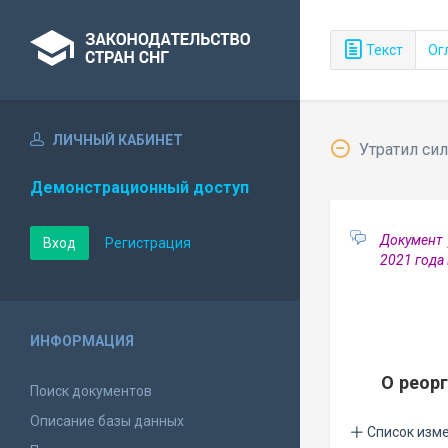
Текст
Ог
ЛИЧНЫЙ КАБИНЕТ
Утратил сил
Демонстрационный доступ
Документ 
Вход
Регистрация
2021 год
ИНФОРМАЦИЯ
О реор
Поиск документов
Описание базы данных
Список изм