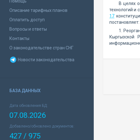
Помощь
В целях 
технологий и 
Описание тарифных планов
17
конституци
Оплатить доступ
постановляет:
Вопросы и ответы
1. Реорга
Кыргызской Р
Контакты
информационны
О законодательстве стран СНГ
Новости законодательства
БАЗА ДАННЫХ
Дата обновления БД:
07.08.2026
Добавлено/обновлено документов:
427 / 975