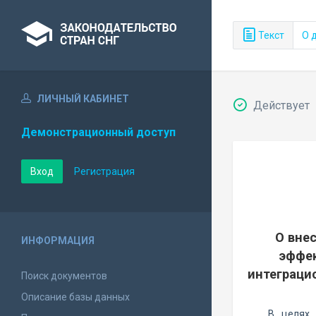
Текст
О 
ЛИЧНЫЙ КАБИНЕТ
Действует
Демонстрационный доступ
Вход
Регистрация
О вне
ИНФОРМАЦИЯ
эффек
интеграци
Поиск документов
Описание базы данных
В целях 