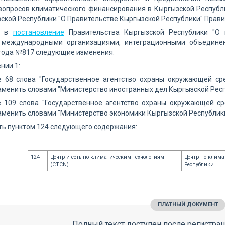
опросов климатического финансирования в Кыргызской Республи
ской Республики "О Правительстве Кыргызской Республики" Прави
ти в
постановление
Правительства Кыргызской Республики "О 
 международными организациями, интеграционными объедине
 года №817 следующие изменения:
нии 1:
те 68 слова "Государственное агентство охраны окружающей ср
аменить словами "Министерство иностранных дел Кыргызской Респ
те 109 слова "Государственное агентство охраны окружающей с
аменить словами "Министерство экономики Кыргызской Республики
ть пунктом 124 следующего содержания:
124
Центр и сеть по климатическим технологиям
Центр по клим
(CTCN)
Республики
ПЛАТНЫЙ ДОКУМЕНТ
Полный текст доступен после регистрац