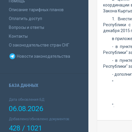
Помощь
координации в
Описание тарифных планов
Закона Кыргыз
Оплатить доступ
1. Внес
Республики с
Вопросы и ответы
декабря 2015
Контакты
в приложе
О законодательстве стран СНГ
- в пунк
Республики" з
Новости законодательства
- в пунк
Республики" з
- дополни
"
БАЗА ДАННЫХ
Дата обновления БД:
".
06.08.2026
Добавлено/обновлено документов:
428 / 1021