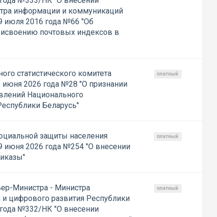
 года №333/НК "О внесении
стра информации и коммуникаций
9 июля 2016 года №66 "Об
рисвоению почтовых индексов в
ого статистического комитета
платный
 июня 2026 года №28 "О признании
овлений Национального
Республики Беларусь"
социальной защиты населения
платный
9 июня 2026 года №254 "О внесении
риказы"
ер-Министра - Министра
платный
а и цифрового развития Республики
 года №332/НК "О внесении