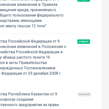
 внесении изменений в Правила
змещения вреда, причиняемого
бщего пользования федерального
средствами, имеющими
ю массу свыше 12 тонн"
тва Российской Федерации от 9
открыт
 внесении изменений в Положение о
озяйства Российской Федерации и
 абзаца шестого пункта 16
тся в акты Правительства
твержденных Постановлением
Федерации от 29 декабря 2008 г.
тва Республики Казахстан от 9
платный
вопросах создания
ственного предприятия на праве