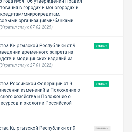
18 года №84 "Об утверждении Правил
ования в городах и моногородах и
 кредитам/микрокредитам,
овыми организациями/банками
(Утратил силу с 07.02.2025)
тва Кыргызской Республики от 9
открыт
 введении временного запрета на
едств и медицинских изделий из
(Утратил силу с 27.01.2022)
тва Российской Федерации от 9
открыт
 внесении изменений в Положение о
сного хозяйства и Положение о
есурсов и экологии Российской
тва Кыргызской Республики от 9
платный