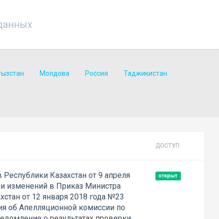
данных
гызстан
Молдова
Россия
Таджикистан
ДОСТУП
 Республики Казахстан от 9 апреля
открыт
ии изменений в Приказ Министра
стан от 12 января 2018 года №23
я об Апелляционной комиссии по
едомление о результатах проверки