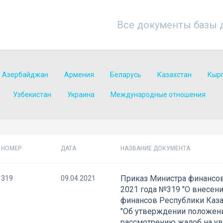
Все документы базы 
Азербайджан
Армения
Беларусь
Казахстан
Кыр
Узбекистан
Украина
Международные отношения
НОМЕР
ДАТА
НАЗВАНИЕ ДОКУМЕНТА
Приказ Министра финансов
319
09.04.2021
2021 года №319 "О внесен
финансов Республики Казах
"Об утверждении положени
рассмотрению жалоб на ув