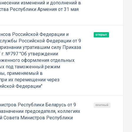
 внесении изменений и дополнений в
тва Республики Армения от 31 мая
ансов Российской Федерации и
открыт
службы Российской Федерации от 9
 признании утратившим силу Приказа
 г. №797 "Об утверждении
оженного оформления отдельных
ых под таможенный режим
ны, применяемый в
 при их перемещении через
ийской Федерации"
истров Республики Беларусь от 9
платный
назначении председателя, коллегиях
й Совета Министров Республики