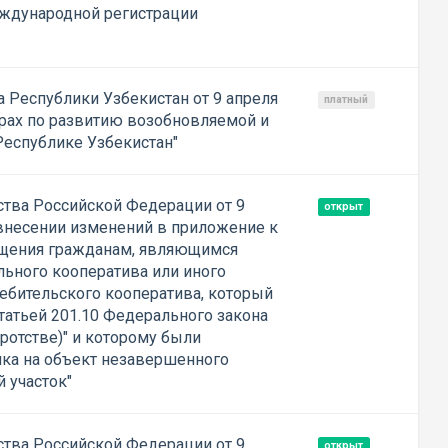
еждународной регистрации
 Республики Узбекистан от 9 апреля
платный
рах по развитию возобновляемой и
Республике Узбекистан"
тва Российской Федерации от 9
открыт
 внесении изменений в приложение к
щения гражданам, являющимся
ьного кооператива или иного
ебительского кооператива, который
статьей 201.10 Федерального закона
кротстве)" и которому были
ка на объект незавершенного
 участок"
тва Российской Федерации от 9
открыт