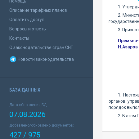
Помощь
1. Утверд
Описание тарифных планов
2. Минист
Оплатить доступ
государствен
Вопросы и ответы
3. Призна
Контакты
Премьер
Н.Азаров
О законодательстве стран СНГ
Новости законодательства
БАЗА ДАННЫХ
1. Насто
органов упра
Дата обновления БД:
порядок выпол
07.08.2026
2. В этом
Добавлено/обновлено документов:
427 / 975