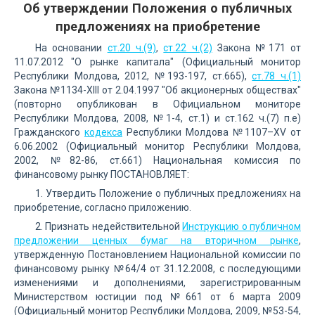
Об утверждении Положения о публичных
предложениях на приобретение
На основании
ст.20 ч.(9)
,
ст.22 ч.(2)
Закона №171 от
11.07.2012 "О рынке капитала" (Официальный монитор
Республики Молдова, 2012, №193-197, ст.665),
ст.78 ч.(1)
Закона №1134-XIII от 2.04.1997 "Об акционерных обществах"
(повторно опубликован в Официальном мониторе
Республики Молдова, 2008, №1-4, ст.1) и ст.162 ч.(7) п.e)
Гражданского
кодекса
Республики Молдова №1107–XV от
6.06.2002 (Официальный монитор Республики Молдова,
2002, №82-86, ст.661) Национальная комиссия по
финансовому рынку ПОСТАНОВЛЯЕТ:
1. Утвердить Положение о публичных предложениях на
приобретение, согласно приложению.
2. Признать недействительной
Инструкцию о публичном
предложении ценных бумаг на вторичном рынке
,
утвержденную Постановлением Национальной комиссии по
финансовому рынку №64/4 от 31.12.2008, с последующими
изменениями и дополнениями, зарегистрированным
Министерством юстиции под №661 от 6 марта 2009
(Официальный монитор Республики Молдова, 2009, №53-54,