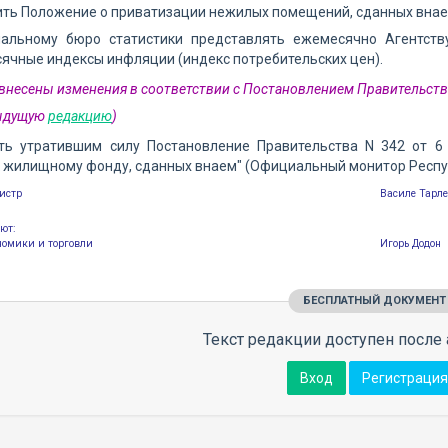
ить Положение о приватизации нежилых помещений, сданных внаем
нальному бюро статистики представлять ежемесячно Агентств
ячные индексы инфляции (индекс потребительских цен).
2 внесены изменения в соответствии с Постановлением Правительств
дыдущую
редакцию
)
ать утратившим силу Постановление Правительства N 342 от 6 
 жилищному фонду, сданных внаем" (Официальный монитор Республик
истр
Василе Тарл
ют:
номики и торговли
Игорь Додон
БЕСПЛАТНЫЙ ДОКУМЕНТ
Текст редакции доступен после 
Вход
Регистрация