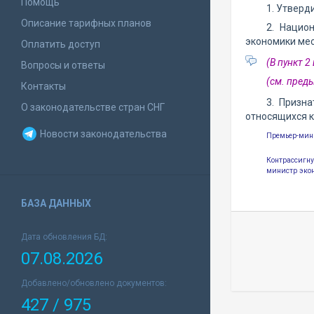
Помощь
1. Утверд
Описание тарифных планов
2. Нацио
экономики мес
Оплатить доступ
(В пункт 
Вопросы и ответы
(см. пре
Контакты
3. Призн
О законодательстве стран СНГ
относящихся к
Новости законодательства
Премьер-мин
Контрассигну
министр эко
БАЗА ДАННЫХ
Дата обновления БД:
07.08.2026
Добавлено/обновлено документов:
427 / 975