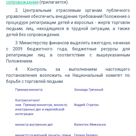
сопровождения
(прилагается).
2. Центральным отраслевым органам публичного
управления обеспечить внедрение требований Положения о
процедуре репатриации детей и взрослых - жертв торговли
людьми, лиц, находящихся в трудной ситуации, а также
детей без сопровождения.
3. Министерству финансов выделять ежегодно, начиная
с 2009 бюджетного года, бюджетные ресурсы для
репатриации лиц в соответствии с вышеуказанным
Положением.
4. Контроль за выполнением настоящего
постановления возложить на Национальный комитет по
борьбе с торговлей людьми.
Премьер-министр
Зинаида Гречаный
Контрассигнуют:
зам. Премьер-министра, министр
Андрей Стратан
иностранных дел и европейской
интеграции
министр внутренних дел
Валентин Межински
министр социальной защиты, семьи
Галина Балмош