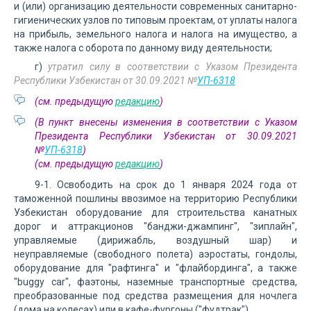
и (или) организацию деятельности современных санитарно-
гигиенических узлов по типовым проектам, от уплаты налога
на прибыль, земельного налога и налога на имущество, а
также
налога с оборота
по данному виду деятельности;
г)
утратил силу в соответствии с Указом Президента
Республики Узбекистан от 30.09.2021 №
УП-6318
(см. предыдущую
редакцию
)
(В пункт внесены изменения в соответствии с Указом
Президента Республики Узбекистан от 30.09.2021
№
УП-6318
)
(см. предыдущую
редакцию
)
9-1. Освободить на срок до 1 января 2024 года от
таможенной пошлины ввозимое на территорию Республики
Узбекистан оборудование для строительства канатных
дорог и аттракционов "банджи-джампинг", "зиплайн",
управляемые (дирижабль, воздушный шар) и
неуправляемые (свободного полета) аэростаты, гондолы,
оборудование для "рафтинга" и "флайбординга", а также
"buggy car", фаэтоны, наземные транспортные средства,
преобразованные под средства размещения для ночлега
(дома на колесах) или в кафе-фургоны ("фудтрак").