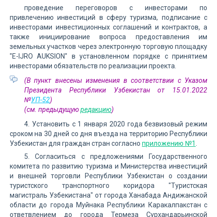
проведение переговоров с инвесторами по
привлечению инвестиций в сферу туризма, подписание с
инвесторами инвестиционных соглашений и контрактов, а
также инициирование вопроса предоставления им
земельных участков через электронную торговую площадку
"E-IJRO AUKSION" в установленном порядке с принятием
инвесторами обязательств по реализации проекта.
(В пункт внесены изменения в соответствии с Указом
Президента Республики Узбекистан от 15.01.2022
№
УП-52
)
(см. предыдущую
редакцию
)
4. Установить с 1 января 2020 года безвизовый режим
сроком на 30 дней со дня въезда на территорию Республики
Узбекистан для граждан стран согласно
приложению №1
.
5. Согласиться с предложениями Государственного
комитета по развитию туризма и Министерства инвестиций
и внешней торговли Республики Узбекистан о создании
туристского транспортного коридора "Туристская
магистраль Узбекистана" от города Ханабада Андижанской
области до города Муйнака Республики Каракалпакстан с
ответвлением до города Термеза Сурхандарьинской