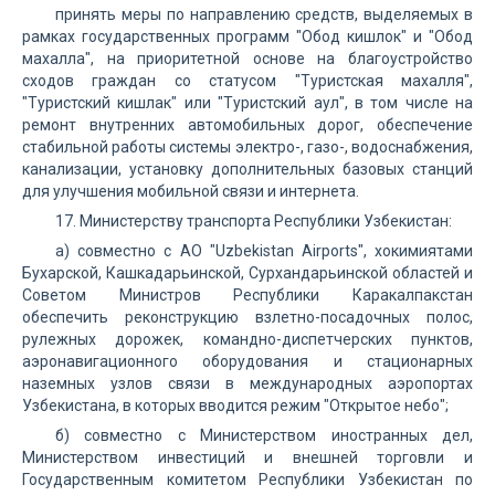
принять меры по направлению средств, выделяемых в
рамках государственных программ "Обод кишлок" и "Обод
махалла", на приоритетной основе на благоустройство
сходов граждан со статусом "Туристская махалля",
"Туристский кишлак" или "Туристский аул", в том числе на
ремонт внутренних автомобильных дорог, обеспечение
стабильной работы системы электро-, газо-, водоснабжения,
канализации, установку дополнительных базовых станций
для улучшения мобильной связи и интернета.
17. Министерству транспорта Республики Узбекистан:
а) совместно с АО "Uzbekistan Airports", хокимиятами
Бухарской, Кашкадарьинской, Сурхандарьинской областей и
Советом Министров Республики Каракалпакстан
обеспечить реконструкцию взлетно-посадочных полос,
рулежных дорожек, командно-диспетчерских пунктов,
аэронавигационного оборудования и стационарных
наземных узлов связи в международных аэропортах
Узбекистана, в которых вводится режим "Открытое небо";
б) совместно с Министерством иностранных дел,
Министерством инвестиций и внешней торговли и
Государственным комитетом Республики Узбекистан по