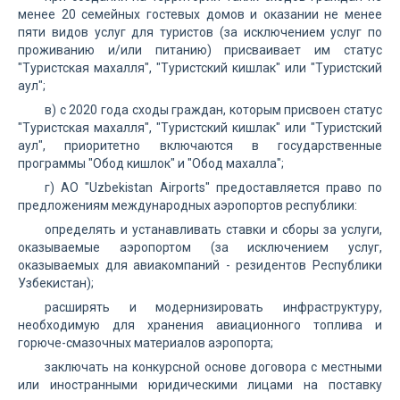
менее 20 семейных гостевых домов и оказании не менее
пяти видов услуг для туристов (за исключением услуг по
проживанию и/или питанию) присваивает им статус
"Туристская махалля", "Туристский кишлак" или "Туристский
аул";
в) с 2020 года сходы граждан, которым присвоен статус
"Туристская махалля", "Туристский кишлак" или "Туристский
аул", приоритетно включаются в государственные
программы "Обод кишлок" и "Обод махалла";
г) АО "Uzbekistan Airports" предоставляется право по
предложениям международных аэропортов республики:
определять и устанавливать ставки и сборы за услуги,
оказываемые аэропортом (за исключением услуг,
оказываемых для авиакомпаний - резидентов Республики
Узбекистан);
расширять и модернизировать инфраструктуру,
необходимую для хранения авиационного топлива и
горюче-смазочных материалов аэропорта;
заключать на конкурсной основе договора с местными
или иностранными юридическими лицами на поставку