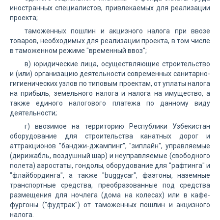
иностранных специалистов, привлекаемых для реализации
проекта;
таможенных пошлин и акцизного налога при ввозе
товаров, необходимых для реализации проекта, в том числе
в таможенном режиме "временный ввоз";
в) юридические лица, осуществляющие строительство
и (или) организацию деятельности современных санитарно-
гигиенических узлов по типовым проектам, от уплаты налога
на прибыль, земельного налога и налога на имущество, а
также единого налогового платежа по данному виду
деятельности;
г) ввозимое на территорию Республики Узбекистан
оборудование для строительства канатных дорог и
аттракционов "банджи-джампинг", "зиплайн", управляемые
(дирижабль, воздушный шар) и неуправляемые (свободного
полета) аэростаты, гондолы, оборудование для "рафтинга" и
"флайбординга", а также "buggycar", фаэтоны, наземные
транспортные средства, преобразованные под средства
размещения для ночлега (дома на колесах) или в кафе-
фургоны ("фудтрак") от таможенных пошлин и акцизного
налога.