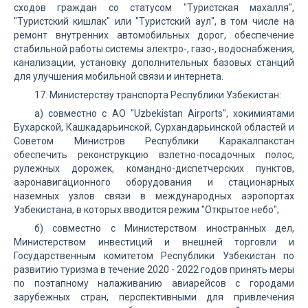
сходов граждан со статусом "Туристская махалля",
"Туристский кишлак" или "Туристский аул", в том числе на
ремонт внутренних автомобильных дорог, обеспечение
стабильной работы системы электро-, газо-, водоснабжения,
канализации, установку дополнительных базовых станций
для улучшения мобильной связи и интернета.
17. Министерству транспорта Республики Узбекистан:
а) совместно с АО "Uzbekistan Airports", хокимиятами
Бухарской, Кашкадарьинской, Сурхандарьинской областей и
Советом Министров Республики Каракалпакстан
обеспечить реконструкцию взлетно-посадочных полос,
рулежных дорожек, командно-диспетчерских пунктов,
аэронавигационного оборудования и стационарных
наземных узлов связи в международных аэропортах
Узбекистана, в которых вводится режим "Открытое небо";
б) совместно с Министерством иностранных дел,
Министерством инвестиций и внешней торговли и
Государственным комитетом Республики Узбекистан по
развитию туризма в течение 2020 - 2022 годов принять меры
по поэтапному налаживанию авиарейсов с городами
зарубежных стран, перспективными для привлечения