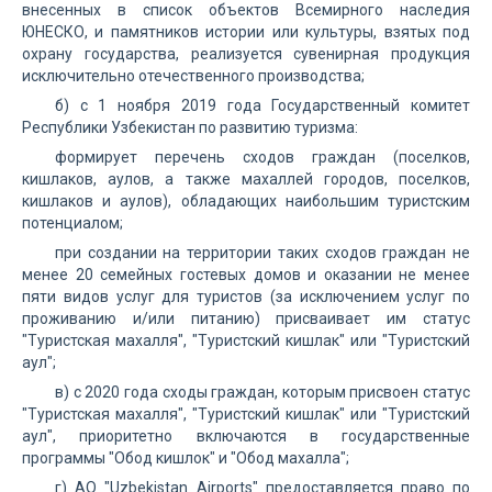
внесенных в список объектов Всемирного наследия
ЮНЕСКО, и памятников истории или культуры, взятых под
охрану государства, реализуется сувенирная продукция
исключительно отечественного производства;
б) с 1 ноября 2019 года Государственный комитет
Республики Узбекистан по развитию туризма:
формирует перечень сходов граждан (поселков,
кишлаков, аулов, а также махаллей городов, поселков,
кишлаков и аулов), обладающих наибольшим туристским
потенциалом;
при создании на территории таких сходов граждан не
менее 20 семейных гостевых домов и оказании не менее
пяти видов услуг для туристов (за исключением услуг по
проживанию и/или питанию) присваивает им статус
"Туристская махалля", "Туристский кишлак" или "Туристский
аул";
в) с 2020 года сходы граждан, которым присвоен статус
"Туристская махалля", "Туристский кишлак" или "Туристский
аул", приоритетно включаются в государственные
программы "Обод кишлок" и "Обод махалла";
г) АО "Uzbekistan Airports" предоставляется право по