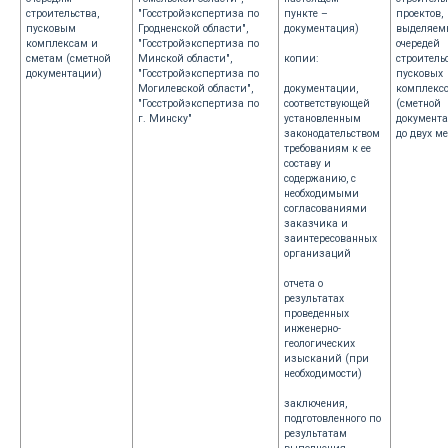
строительства,
"Госстройэкспертиза по
пункте –
проектов,
пусковым
Гродненской области",
документация)
выделяем
комплексам и
"Госстройэкспертиза по
очередей
сметам (сметной
Минской области",
копии:
строитель
документации)
"Госстройэкспертиза по
пусковых
Могилевской области",
документации,
комплексо
"Госстройэкспертиза по
соответствующей
(сметной
г. Минску"
установленным
документа
законодательством
до двух м
требованиям к ее
составу и
содержанию, с
необходимыми
согласованиями
заказчика и
заинтересованных
организаций
отчета о
результатах
проведенных
инженерно-
геологических
изысканий (при
необходимости)
заключения,
подготовленного по
результатам