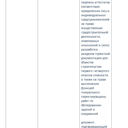
перечень аттестатов
соответствия
юридических лиц и
индивидуальных
предпринимателей
на право
осуществления
градостроительной
деятельности,
инженерных
изысканий и (или)
разработки
разделов проектной
документации для
объектов
строительства
первого–четвертого
классов сложности,
а также на право
выполнения
функций
генерального
проектировщика,
работ по
обследованию
зданий и
сооружений
документ,
подтверждающий