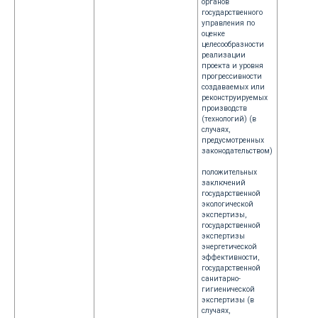
органов
государственного
управления по
оценке
целесообразности
реализации
проекта и уровня
прогрессивности
создаваемых или
реконструируемых
производств
(технологий) (в
случаях,
предусмотренных
законодательством)
положительных
заключений
государственной
экологической
экспертизы,
государственной
экспертизы
энергетической
эффективности,
государственной
санитарно-
гигиенической
экспертизы (в
случаях,