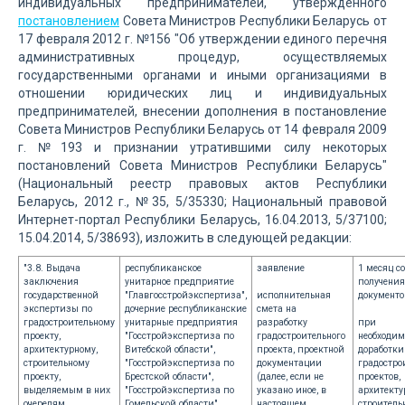
индивидуальных предпринимателей, утвержденного
постановлением
Совета Министров Республики Беларусь от
17 февраля 2012 г. №156 "Об утверждении единого перечня
административных процедур, осуществляемых
государственными органами и иными организациями в
отношении юридических лиц и индивидуальных
предпринимателей, внесении дополнения в постановление
Совета Министров Республики Беларусь от 14 февраля 2009
г. №193 и признании утратившими силу некоторых
постановлений Совета Министров Республики Беларусь"
(Национальный реестр правовых актов Республики
Беларусь, 2012 г., №35, 5/35330; Национальный правовой
Интернет-портал Республики Беларусь, 16.04.2013, 5/37100;
15.04.2014, 5/38693), изложить в следующей редакции:
"3.8. Выдача
республиканское
заявление
1 месяц с
заключения
унитарное предприятие
получения
государственной
"Главгосстройэкспертиза",
исполнительная
документо
экспертизы по
дочерние республиканские
смета на
градостроительному
унитарные предприятия
разработку
при
проекту,
"Госстройэкспертиза по
градостроительного
необходим
архитектурному,
Витебской области",
проекта, проектной
доработки
строительному
"Госстройэкспертиза по
документации
градостро
проекту,
Брестской области",
(далее, если не
проектов,
выделяемым в них
"Госстройэкспертиза по
указано иное, в
архитекту
очередям
Гомельской области",
настоящем
строитель