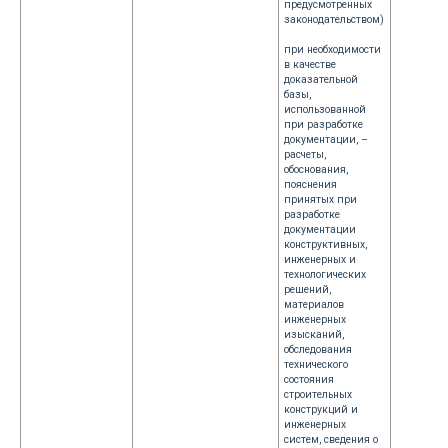
предусмотренных
законодательством)
при необходимости
в качестве
доказательной
базы,
использованной
при разработке
документации, –
расчеты,
обоснования,
пояснения
принятых при
разработке
документации
конструктивных,
инженерных и
технологических
решений,
материалов
инженерных
изысканий,
обследования
технического
состояния
строительных
конструкций и
инженерных
систем, сведения о