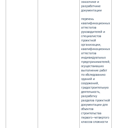
заказчике и
разработчике
документации
перечень
квалификационных
аттестатов
руководителей и
специалистов
проектной
организации,
квалификационных
аттестатов
индивидуальных
предпринимателей,
осуществивших
выполнение работ
по обследованию
зданий и
сооружений,
градостроительную
деятельность,
разработку
разделов проектной
документации для
объектов
строительства
первого–четвертого
классов сложности