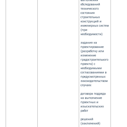
выполнения
обследований
технического
состояния
строительных
конструкций и
инженерных систем
(при
необходимости)
задания на
проектирование
(разработку или
изменение
градостроительного
проекта) с
необходимыми
согласованиями в
предусмотренных
законодательством
случаях
договора подряда
на выполнение
проектных и
изыскательских
работ
решений
(заключений)