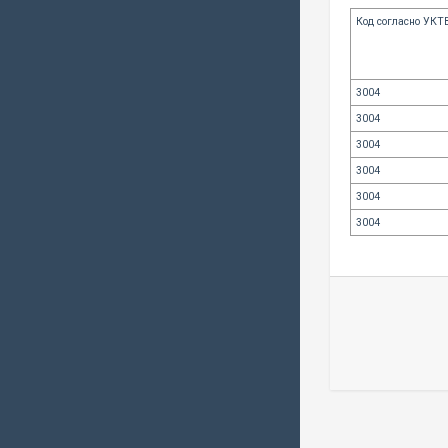
Код согласно УКТ
3004
3004
3004
3004
3004
3004