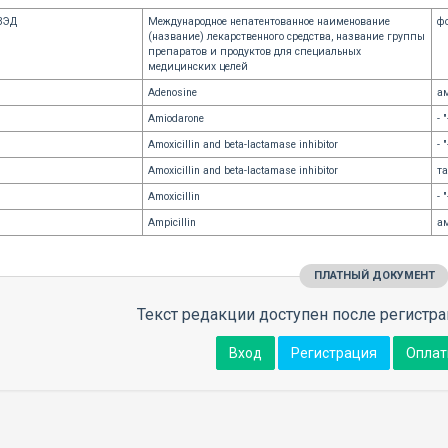
ВЭД
Международное непатентованное наименование
ф
(название) лекарственного средства, название группы
препаратов и продуктов для специальных
медицинских целей
Adenosine
а
Amiodarone
- "
Amoxicillin and beta-lactamase inhibitor
- "
Amoxicillin and beta-lactamase inhibitor
та
Amoxicillin
- "
Ampicillin
а
ПЛАТНЫЙ ДОКУМЕНТ
Текст редакции доступен после регистра
Вход
Регистрация
Оплат