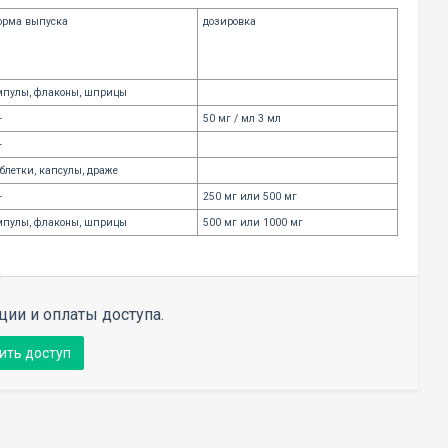
орма выпуска
дозировка
мпулы, флаконы, шприцы
-
50 мг / мл 3 мл
-
блетки, капсулы, драже
-
250 мг или 500 мг
мпулы, флаконы, шприцы
500 мг или 1000 мг
ции и оплаты доступа.
ить доступ