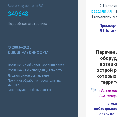
Всего документов в БД:
2. Настоя
раздела XX
"П
349648
Таможенного к
Подробная статистика
Премьер-
Д.Шмыга
© 2003—2026
Перечень
СОЮЗПРАВОИНФОРМ
оборуд
возник
Соглашение об использовании сайта
острой р
Соглашение о конфиденциальности
которых
Лицензионное соглашение
Политика обработки персональных
террит
данных
Все документы базы данных
(В назван
(см. пре
Лека
необходимые 
ликвидац