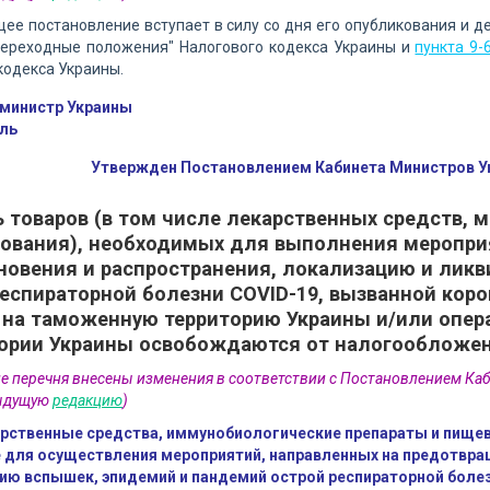
щее постановление вступает в силу со дня его опубликования и д
ереходные положения" Налогового кодекса Украины и
пункта 9-
одекса Украины.
министр Украины
ль
Утвержден Постановлением Кабинета Министров Ук
 товаров (в том числе лекарственных средств,
ования), необходимых для выполнения меропри
новения и распространения, локализацию и лик
еспираторной болезни COVID-19, вызванной коро
 на таможенную территорию Украины и/или опер
ории Украины освобождаются от налогообложен
ие перечня внесены изменения в соответствии с Постановлением Ка
дыдущую
редакцию
)
рственные средства, иммунобиологические препараты и пище
для осуществления мероприятий, направленных на предотвращ
ию вспышек, эпидемий и пандемий острой респираторной боле