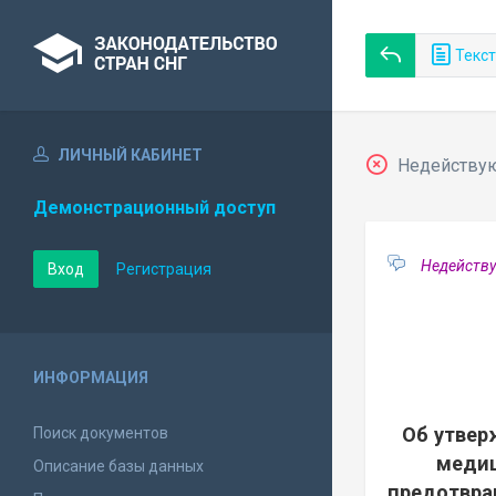
Текст
ЛИЧНЫЙ КАБИНЕТ
Недействующ
Демонстрационный доступ
Недейству
Вход
Регистрация
ИНФОРМАЦИЯ
Об утвер
Поиск документов
медиц
Описание базы данных
предотвра