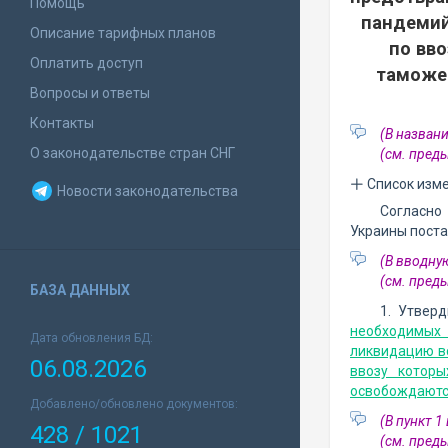
Помощь
пандемий
Описание тарифных планов
по вв
Оплатить доступ
таможе
Вопросы и ответы
Контакты
(В назван
О законодательстве стран СНГ
(см. пре
Список изм
Новости законодательства
Согласн
Украины поста
(В вводну
(см. пре
БАЗА ДАННЫХ
1. Утвер
необходимых 
Дата обновления БД:
ликвидацию вс
06.08.2026
ввозу котор
освобождаютс
Добавлено/обновлено документов:
(В пункт 
428 / 1021
(см. пре