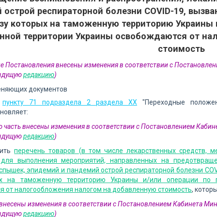
 острой респираторной болезни COVID-19, вызва
озу которых на таможенную территорию Украины 
нной территории Украины освобождаются от на
стоимость
ие Постановления внесены изменения в соответствии с Постановле
дыдущую
редакцию
)
еняющих документов
о
пункту 71 подраздела 2 раздела XX
"Переходные положен
новляет:
ю часть внесены изменения в соответствии с Постановлением Кабин
дыдущую
редакцию
)
дить
перечень товаров (в том числе лекарственных средств, м
для выполнения мероприятий, направленных на предотвраще
пышек, эпидемий и пандемий острой респираторной болезни COV
ых на таможенную территорию Украины и/или операции по 
я от налогообложения налогом на добавленную стоимость
, котор
1 внесены изменения в соответствии с Постановлением Кабинета Ми
дыдущую
редакцию
)