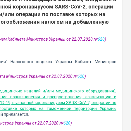
нной коронавирусом SARS-CoV-2, операции
и/или операции по поставке которых на
логообложения налогом на добавленную
нием Кабинета Министров Украины от 22.07.2020 №
620
)
ия" Налогового кодекса Украины Кабинет Министров
ета Министров Украины от 22.07.2020 №
620
)
едицинских изделий и/или медицинского оборудования),
ние возникновения и распространения, локализацию и
ID-19, вызванной коронавирусом SARS-CoV-2, операции по
поставке которых на таможенной территории Украины
ый прилагается.
нистров Украины от 22.07.2020 №
620
)