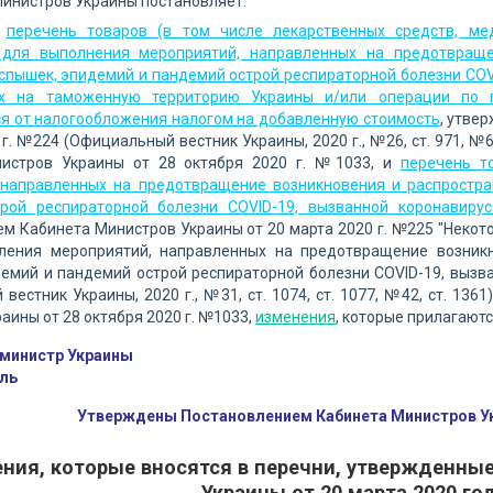
инистров Украины постановляет:
в
перечень товаров (в том числе лекарственных средств, ме
для выполнения мероприятий, направленных на предотвраще
пышек, эпидемий и пандемий острой респираторной болезни COV
ых на таможенную территорию Украины и/или операции по 
я от налогообложения налогом на добавленную стоимость
, утве
 г. №224 (Официальный вестник Украины, 2020 г., №26, ст. 971, №
истров Украины от 28 октября 2020 г. №1033, и
перечень т
 направленных на предотвращение возникновения и распростр
рой респираторной болезни COVID-19, вызванной коронавиру
м Кабинета Министров Украины от 20 марта 2020 г. №225 "Некото
ления мероприятий, направленных на предотвращение возник
емий и пандемий острой респираторной болезни COVID-19, вызв
вестник Украины, 2020 г., №31, ст. 1074, ст. 1077, №42, ст. 13
аины от 28 октября 2020 г. №1033,
изменения
, которые прилагаютс
министр Украины
ль
Утверждены Постановлением Кабинета Министров Ук
ния, которые вносятся в перечни, утвержденны
Украины от 20 марта 2020 го