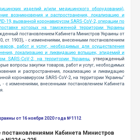
дицинских изделий и/или медицинского оборудования),
ние возникновения и распространения, локализацию и
ID-19, вызванной коронавирусом SARS-CoV-2, операции по
поставке которых на таможенной территории Украины
ржденный постановлением Кабинета Министров Украины от
60, ст. 1903), - с изменениями, внесенными постановлением
оваров, работ и услуг, необходимых для осуществления
анения, локализацию и ликвидацию вспышек, эпидемий и
сом SARS-CoV-2, на территории Украины
, утвержденный
рые вопросы закупки товаров, работ и услуг, необходимых
новения и распространения, локализацию и ликвидацию
анной коронавирусом SARS-CoV-2, на территории Украины"
61), - с изменениями, внесенными постановлением Кабинета
я.
раины от 16 ноября 2020 года №1112
е постановлениями Кабинета Министров
да №224 и 225