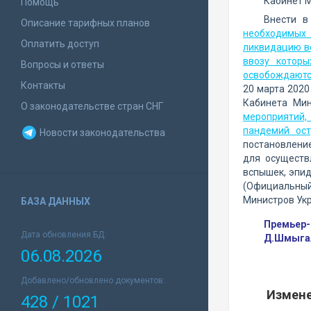
Кабинет М
Помощь
Внести 
Описание тарифных планов
необходимых 
Оплатить доступ
ликвидацию вс
ввозу котор
Вопросы и ответы
освобождаютс
Контакты
20 марта 2020
Кабинета Мин
О законодательстве стран СНГ
мероприятий,
пандемий ост
Новости законодательства
постановление
для осуществ
вспышек, эпид
(Официальный 
Министров Укр
БАЗА ДАННЫХ
Премьер-
Дата обновления БД:
Д.Шмыга
06.08.2026
Добавлено/обновлено документов:
Измене
428 / 1021