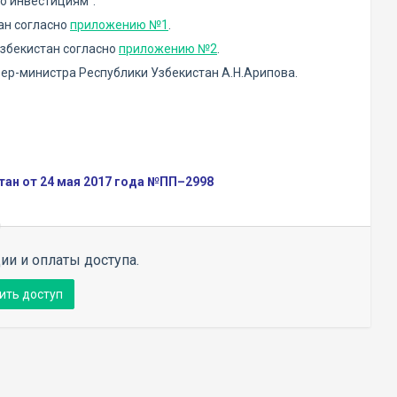
о инвестициям":
ан согласно
приложению №1
.
Узбекистан согласно
приложению №2
.
ер-министра Республики Узбекистан А.Н.Арипова.
ан от 24 мая 2017 года №ПП–2998
ии и оплаты доступа.
ить доступ