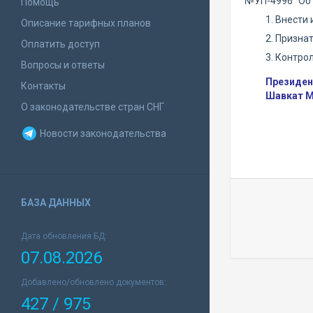
№УП-4996 "Об 
Помощь
1. Внести
Описание тарифных планов
2. Призна
Оплатить доступ
3. Контро
Вопросы и ответы
Президен
Контакты
Шавкат М
О законодательстве стран СНГ
Новости законодательства
БАЗА ДАННЫХ
Дата обновления БД:
07.08.2026
Добавлено/обновлено документов:
427 / 975