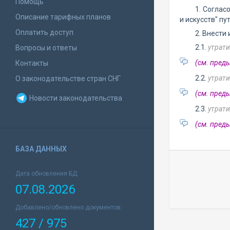
Помощь
1. Соглас
Описание тарифных планов
и искусств" п
Оплатить доступ
2. Внести
2.1.
утрати
Вопросы и ответы
(см. пред
Контакты
2.2.
утрати
О законодательстве стран СНГ
(см. пред
Новости законодательства
2.3.
утрати
(см. пре
БАЗА ДАННЫХ
Дата обновления БД:
07.08.2026
Добавлено/обновлено документов:
427 / 975