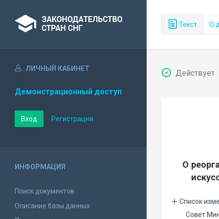
Текст
О 
ЛИЧНЫЙ КАБИНЕТ
Действует
Демонстрационный доступ
Вход
Регистрация
О реорг
ИНФОРМАЦИЯ
искус
Поиск документов
Список изм
Описание базы данных
Совет Ми