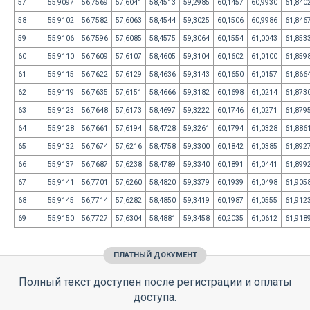
57
55,9097
56,7569
57,6041
58,4513
59,2985
60,1457
60,9930
61,840
58
55,9102
56,7582
57,6063
58,4544
59,3025
60,1506
60,9986
61,846
59
55,9106
56,7596
57,6085
58,4575
59,3064
60,1554
61,0043
61,853
60
55,9110
56,7609
57,6107
58,4605
59,3104
60,1602
61,0100
61,859
61
55,9115
56,7622
57,6129
58,4636
59,3143
60,1650
61,0157
61,866
62
55,9119
56,7635
57,6151
58,4666
59,3182
60,1698
61,0214
61,873
63
55,9123
56,7648
57,6173
58,4697
59,3222
60,1746
61,0271
61,879
64
55,9128
56,7661
57,6194
58,4728
59,3261
60,1794
61,0328
61,886
65
55,9132
56,7674
57,6216
58,4758
59,3300
60,1842
61,0385
61,892
66
55,9137
56,7687
57,6238
58,4789
59,3340
60,1891
61,0441
61,899
67
55,9141
56,7701
57,6260
58,4820
59,3379
60,1939
61,0498
61,905
68
55,9145
56,7714
57,6282
58,4850
59,3419
60,1987
61,0555
61,912
69
55,9150
56,7727
57,6304
58,4881
59,3458
60,2035
61,0612
61,918
ПЛАТНЫЙ ДОКУМЕНТ
Полный текст доступен после регистрации и оплаты
доступа.