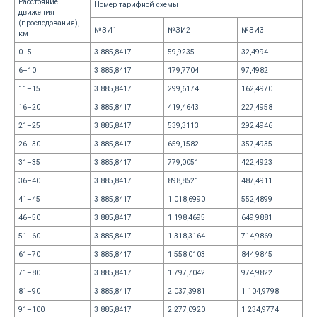
Расстояние
Номер тарифной схемы
движения
(проследования),
№ЗИ1
№ЗИ2
№ЗИ3
км
0–5
3 885,8417
59,9235
32,4994
6–10
3 885,8417
179,7704
97,4982
11–15
3 885,8417
299,6174
162,4970
16–20
3 885,8417
419,4643
227,4958
21–25
3 885,8417
539,3113
292,4946
26–30
3 885,8417
659,1582
357,4935
31–35
3 885,8417
779,0051
422,4923
36–40
3 885,8417
898,8521
487,4911
41–45
3 885,8417
1 018,6990
552,4899
46–50
3 885,8417
1 198,4695
649,9881
51–60
3 885,8417
1 318,3164
714,9869
61–70
3 885,8417
1 558,0103
844,9845
71–80
3 885,8417
1 797,7042
974,9822
81–90
3 885,8417
2 037,3981
1 104,9798
91–100
3 885,8417
2 277,0920
1 234,9774