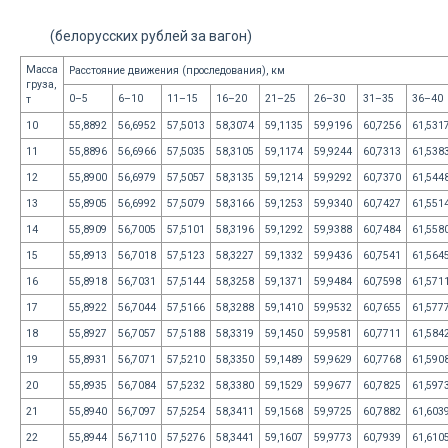
(белорусских рублей за вагон)
Масса
Расстояние движения (проследования), км
груза,
0–5
6–10
11–15
16–20
21–25
26–30
31–35
36–40
т
10
55,8892
56,6952
57,5013
58,3074
59,1135
59,9196
60,7256
61,531
11
55,8896
56,6966
57,5035
58,3105
59,1174
59,9244
60,7313
61,538
12
55,8900
56,6979
57,5057
58,3135
59,1214
59,9292
60,7370
61,544
13
55,8905
56,6992
57,5079
58,3166
59,1253
59,9340
60,7427
61,551
14
55,8909
56,7005
57,5101
58,3196
59,1292
59,9388
60,7484
61,558
15
55,8913
56,7018
57,5123
58,3227
59,1332
59,9436
60,7541
61,564
16
55,8918
56,7031
57,5144
58,3258
59,1371
59,9484
60,7598
61,571
17
55,8922
56,7044
57,5166
58,3288
59,1410
59,9532
60,7655
61,577
18
55,8927
56,7057
57,5188
58,3319
59,1450
59,9581
60,7711
61,584
19
55,8931
56,7071
57,5210
58,3350
59,1489
59,9629
60,7768
61,590
20
55,8935
56,7084
57,5232
58,3380
59,1529
59,9677
60,7825
61,597
21
55,8940
56,7097
57,5254
58,3411
59,1568
59,9725
60,7882
61,603
22
55,8944
56,7110
57,5276
58,3441
59,1607
59,9773
60,7939
61,610