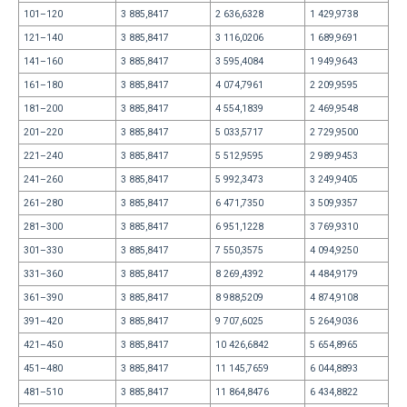
101–120
3 885,8417
2 636,6328
1 429,9738
121–140
3 885,8417
3 116,0206
1 689,9691
141–160
3 885,8417
3 595,4084
1 949,9643
161–180
3 885,8417
4 074,7961
2 209,9595
181–200
3 885,8417
4 554,1839
2 469,9548
201–220
3 885,8417
5 033,5717
2 729,9500
221–240
3 885,8417
5 512,9595
2 989,9453
241–260
3 885,8417
5 992,3473
3 249,9405
261–280
3 885,8417
6 471,7350
3 509,9357
281–300
3 885,8417
6 951,1228
3 769,9310
301–330
3 885,8417
7 550,3575
4 094,9250
331–360
3 885,8417
8 269,4392
4 484,9179
361–390
3 885,8417
8 988,5209
4 874,9108
391–420
3 885,8417
9 707,6025
5 264,9036
421–450
3 885,8417
10 426,6842
5 654,8965
451–480
3 885,8417
11 145,7659
6 044,8893
481–510
3 885,8417
11 864,8476
6 434,8822