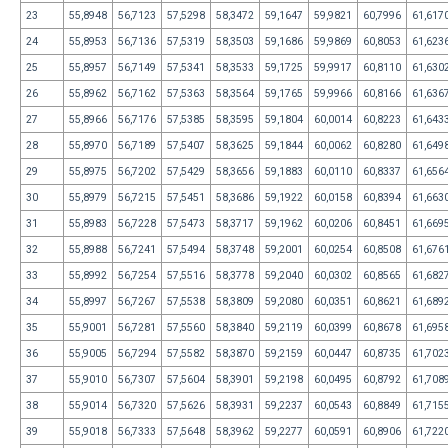
23
55,8948
56,7123
57,5298
58,3472
59,1647
59,9821
60,7996
61,617
24
55,8953
56,7136
57,5319
58,3503
59,1686
59,9869
60,8053
61,623
25
55,8957
56,7149
57,5341
58,3533
59,1725
59,9917
60,8110
61,630
26
55,8962
56,7162
57,5363
58,3564
59,1765
59,9966
60,8166
61,636
27
55,8966
56,7176
57,5385
58,3595
59,1804
60,0014
60,8223
61,643
28
55,8970
56,7189
57,5407
58,3625
59,1844
60,0062
60,8280
61,649
29
55,8975
56,7202
57,5429
58,3656
59,1883
60,0110
60,8337
61,656
30
55,8979
56,7215
57,5451
58,3686
59,1922
60,0158
60,8394
61,663
31
55,8983
56,7228
57,5473
58,3717
59,1962
60,0206
60,8451
61,669
32
55,8988
56,7241
57,5494
58,3748
59,2001
60,0254
60,8508
61,676
33
55,8992
56,7254
57,5516
58,3778
59,2040
60,0302
60,8565
61,682
34
55,8997
56,7267
57,5538
58,3809
59,2080
60,0351
60,8621
61,689
35
55,9001
56,7281
57,5560
58,3840
59,2119
60,0399
60,8678
61,695
36
55,9005
56,7294
57,5582
58,3870
59,2159
60,0447
60,8735
61,702
37
55,9010
56,7307
57,5604
58,3901
59,2198
60,0495
60,8792
61,708
38
55,9014
56,7320
57,5626
58,3931
59,2237
60,0543
60,8849
61,715
39
55,9018
56,7333
57,5648
58,3962
59,2277
60,0591
60,8906
61,722