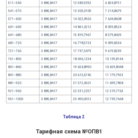
511–540
3 885,8417
12 583,9292
6 824,8751
541–570
3 885,8417
13 303,0109
7 214,8679
571–600
3 885,8417
14 022,0926
7 604,8608
601–640
3 885,8417
14 861,0212
8 059,8524
641–680
3 885,8417
15 819,7967
8 579,8429
681–720
3 885,8417
16 778,5723
9 099,8334
721–760
3 885,8417
17 737,3479
9 619,8239
761–800
3 885,8417
18 696,1234
10 139,8144
801–840
3 885,8417
19 654,8990
10 659,8048
841–880
3 885,8417
20 613,6745
11 179,7953
881–920
3 885,8417
21 572,4501
11 699,7858
921–960
3 885,8417
22 531,2257
12 219,7763
961–1000
3 885,8417
23 490,0012
12 739,7668
Таблица 2
Тарифная схема №ОПВ1