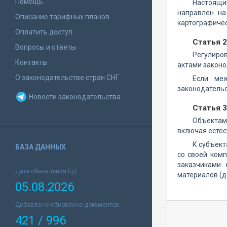
Помощь
Настоящи
направлен на
Описание тарифных планов
картографичес
Оплатить доступ
Статья 2
Вопросы и ответы
Регулиро
Контакты
актами законо
О законодательстве стран СНГ
Если меж
законодательс
Новости законодательства
Статья 
Объектами
включая естес
К субъект
БАЗА ДАННЫХ
со своей ком
заказчиками 
Дата обновления БД:
материалов (д
05.08.2026
Добавлено/обновлено документов:
421 / 996