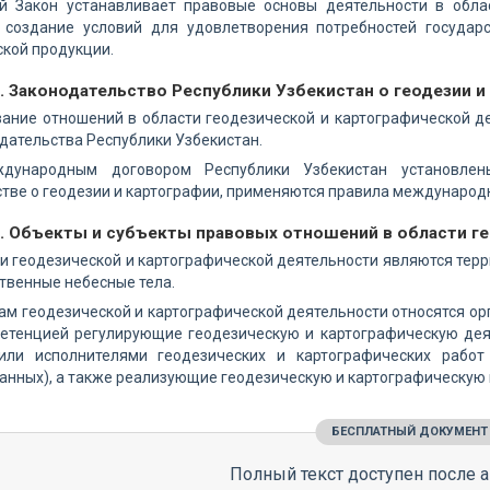
й Закон устанавливает правовые основы деятельности в облас
 создание условий для удовлетворения потребностей государ
кой продукции.
. Законодательство Республики Узбекистан о геодезии и
вание отношений в области геодезической и картографической 
дательства Республики Узбекистан.
дународным договором Республики Узбекистан установле
тве о геодезии и картографии, применяются правила международ
3. Объекты и субъекты правовых отношений в области г
 геодезической и картографической деятельности являются терри
твенные небесные тела.
ам геодезической и картографической деятельности относятся орг
петенцией регулирующие геодезическую и картографическую дея
или исполнителями геодезических и картографических работ
анных), а также реализующие геодезическую и картографическую
БЕСПЛАТНЫЙ ДОКУМЕНТ
Полный текст доступен после а