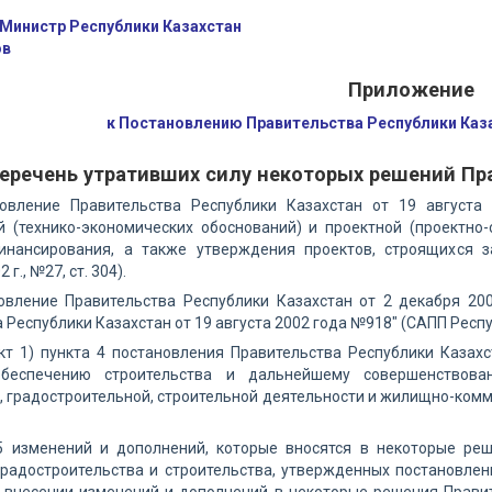
Министр Республики Казахстан
ов
Приложение
к Постановлению Правительства Республики Каза
еречень утративших силу некоторых решений Пр
новление Правительства Республики Казахстан от 19 август
й (технико-экономических обоснований) и проектной (проектно
инансирования, а также утверждения проектов, строящихся з
 г., №27, ст. 304).
новление Правительства Республики Казахстан от 2 декабря 2
Республики Казахстан от 19 августа 2002 года №918" (САПП Республ
нкт 1) пункта 4 постановления Правительства Республики Каза
обеспечению строительства и дальнейшему совершенствова
, градостроительной, строительной деятельности и жилищно-комму
 5 изменений и дополнений, которые вносятся в некоторые ре
градостроительства и строительства, утвержденных постановле