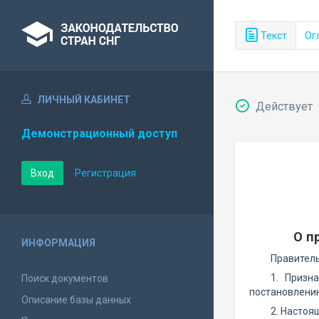
Текст
Ог
ЛИЧНЫЙ КАБИНЕТ
Действует
Демонстрационный доступ
Вход
Регистрация
О п
ИНФОРМАЦИЯ
Правител
1. Призн
Поиск документов
постановлени
Описание базы данных
2. Настоя