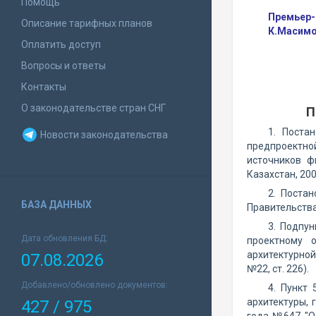
Помощь
Премьер-
Описание тарифных планов
К.Масим
Оплатить доступ
Вопросы и ответы
Контакты
О законодательстве стран СНГ
П
1. Поста
Новости законодательства
предпроектно
источников ф
Казахстан, 2002
2. Поста
БАЗА ДАННЫХ
Правительства 
3. Подпу
Дата обновления БД:
проектному 
архитектурной
07.08.2026
№22, ст. 226).
Добавлено/обновлено документов:
4. Пункт
архитектуры, 
427 / 975