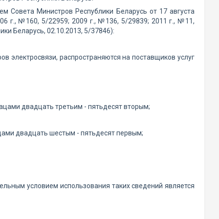
ем Совета Министров Республики Беларусь от 17 августа
г., №160, 5/22959; 2009 г., №136, 5/29839; 2011 г., №11,
ки Беларусь, 02.10.2013, 5/37846):
ов электросвязи, распространяются на поставщиков услуг
зацами двадцать третьим - пятьдесят вторым;
цами двадцать шестым - пятьдесят первым;
ельным условием использования таких сведений является