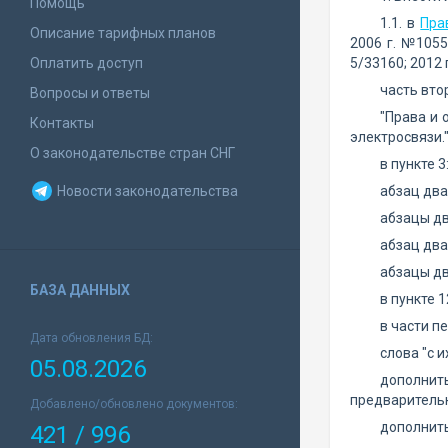
Помощь
1.1. в
Пра
Описание тарифных планов
2006 г. №1055
Оплатить доступ
5/33160; 2012 
часть вто
Вопросы и ответы
"Права и 
Контакты
электросвязи."
О законодательстве стран СНГ
в пункте 3
Новости законодательства
абзац два
абзацы дв
абзац два
абзацы дв
БАЗА ДАННЫХ
в пункте 1
в части п
Дата обновления БД:
слова "с 
05.08.2026
дополнить
предварительн
Добавлено/обновлено документов:
дополнить
421 / 996