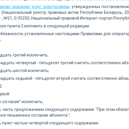
вилах оказания услуг электросвязи
, утвержденных постановлени
 (Национальный реестр правовых актов Республики Беларусь, 2006 
г., №21, 5/35250; Национальный правовой Интернет-портал Республи
рую пункта 2 изложить в следующей редакции:
обязанности, установленные настоящими Правилами для оператор
;
:
дцать третий исключить;
адцать четвертый - пятьдесят третий считать соответственно аб
дцать шестой исключить;
адцать седьмой - пятьдесят второй считать соответственно абза
2:
ервой:
их согласия" исключить;
 часть предложением следующего содержания: "При этом обязат
ое письменное согласие абонента.";
 пункт частью четвертой следующего содержания: