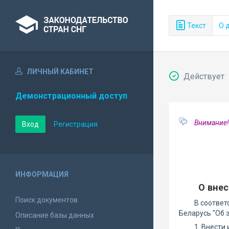
Текст
О 
ЛИЧНЫЙ КАБИНЕТ
Действует
Демонстрационный доступ
Внимание!
Вход
Регистрация
ИНФОРМАЦИЯ
О вне
Поиск документов
В соответ
Беларусь "Об 
Описание базы данных
1. Внести