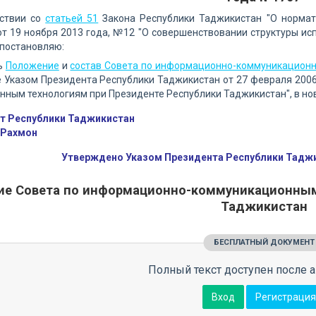
тствии со
статьей 51
Закона Республики Таджикистан "О нормат
т 19 ноября 2013 года, №12 "О совершенствовании структуры ис
 постановляю:
ь
Положение
и
состав Совета по информационно-коммуникационн
 Указом Президента Республики Таджикистан от 27 февраля 2006
ным технологиям при Президенте Республики Таджикистан", в нов
т Республики Таджикистан
 Рахмон
Утверждено Указом Президента Республики Таджик
е Совета по информационно-коммуникационным 
Таджикистан
БЕСПЛАТНЫЙ ДОКУМЕНТ
Полный текст доступен после а
Вход
Регистрация