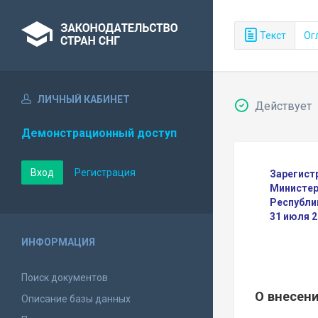
Текст
Ог
ЛИЧНЫЙ КАБИНЕТ
Действует
Демонстрационный доступ
Вход
Регистрация
Зарегист
Министер
Республи
31 июля 
ИНФОРМАЦИЯ
Поиск документов
О внесен
Описание базы данных