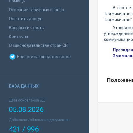
Помощь
В соотве
Описание тарифных планов
Таджикистан о
Оплатить доступ
Таджикистан"
Вопросы и ответы
Утвердит
утверждённые
Контакты
коммуникацион
О законодательстве стран СНГ
Президен
Эмомали
Новости законодательства
Положени
БАЗА ДАННЫХ
Дата обновления БД:
05.08.2026
Добавлено/обновлено документов:
421 / 996