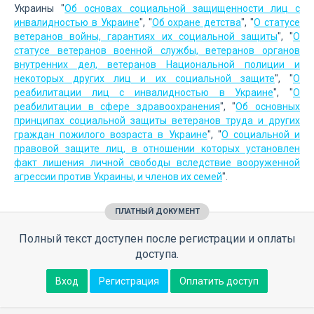
Украины "
Об основах социальной защищенности лиц с
инвалидностью в Украине
", "
Об охране детства
", "
О статусе
ветеранов войны, гарантиях их социальной защиты
", "
О
статусе ветеранов военной службы, ветеранов органов
внутренних дел, ветеранов Национальной полиции и
некоторых других лиц и их социальной защите
", "
О
реабилитации лиц с инвалидностью в Украине
", "
О
реабилитации в сфере здравоохранения
", "
Об основных
принципах социальной защиты ветеранов труда и других
граждан пожилого возраста в Украине
", "
О социальной и
правовой защите лиц, в отношении которых установлен
факт лишения личной свободы вследствие вооруженной
агрессии против Украины, и членов их семей
".
ПЛАТНЫЙ ДОКУМЕНТ
Полный текст доступен после регистрации и оплаты
доступа.
Вход
Регистрация
Оплатить доступ