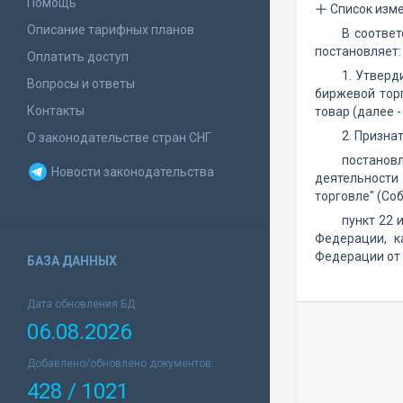
Помощь
Список изм
Описание тарифных планов
В соотве
постановляет:
Оплатить доступ
1. Утвер
Вопросы и ответы
биржевой тор
Контакты
товар (далее 
2. Призна
О законодательстве стран СНГ
постанов
Новости законодательства
деятельности
торговле" (Соб
пункт 22 
Федерации, к
Федерации от 3
БАЗА ДАННЫХ
Дата обновления БД:
06.08.2026
Добавлено/обновлено документов:
428 / 1021