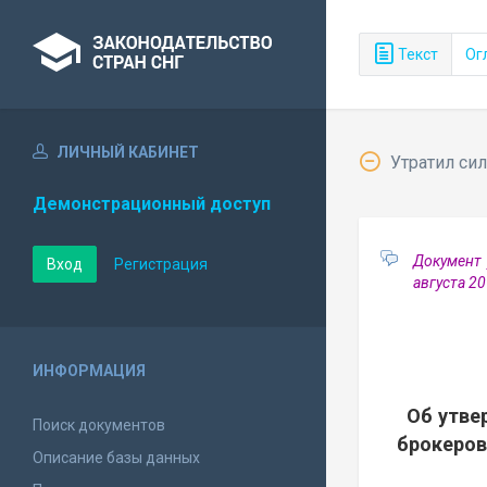
Текст
Ог
ЛИЧНЫЙ КАБИНЕТ
Утратил сил
Демонстрационный доступ
Документ 
Вход
Регистрация
августа 2
ИНФОРМАЦИЯ
Об утве
Поиск документов
брокеро
Описание базы данных