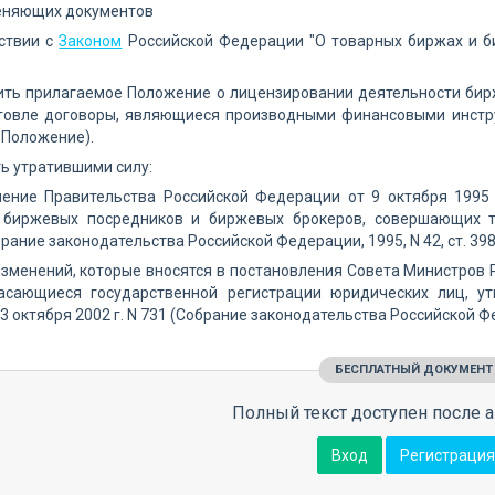
еняющих документов
тствии с
Законом
Российской Федерации "О товарных биржах и б
дить прилагаемое Положение о лицензировании деятельности би
говле договоры, являющиеся производными финансовыми инстр
- Положение).
ть утратившими силу:
ление Правительства Российской Федерации от 9 октября 1995
 биржевых посредников и биржевых брокеров, совершающих 
рание законодательства Российской Федерации, 1995, N 42, ст. 398
изменений, которые вносятся в постановления Совета Министров
асающиеся государственной регистрации юридических лиц, у
 октября 2002 г. N 731 (Собрание законодательства Российской Феде
БЕСПЛАТНЫЙ ДОКУМЕНТ
Полный текст доступен после а
Вход
Регистрация