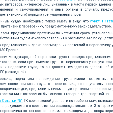
х интересов, интересов лиц, указанных в части первой данной 
авления и самоуправления и иные органы в случаях, преду
претензионного) порядка урегулирования спора.
енным судам необходимо также иметь в виду, что
пункт 1 стат
претензии к перевозчику, предусмотренному законодательством, 
азом, предъявление претензии по истечении срока, установлен
йственным судом искового заявления к рассмотрению по существу
к предъявления и сроки рассмотрения претензий к перевозчику 
130 Правил.
орам международной перевозки грузов порядок предъявления п
у которых, если при приемке груза от перевозчика у получател
или недостачи груза, то он должен немедленно сделать об э
R" (накладной).
остача, порча или повреждение груза имели незаметные
елем после принятия груза от перевозчика, то получатель впр
аздничные дни, предъявить письменную претензию перевозчику.
м состоянии, в котором он был описан в товарно-транспортной накл
 3 статьи 751
ГК срок исковой давности по требованиям, вытекаю
, определяемого в соответствии с законодательством. Этот срок 
м перевозчика по правоотношениям, вытекающим из договора пере