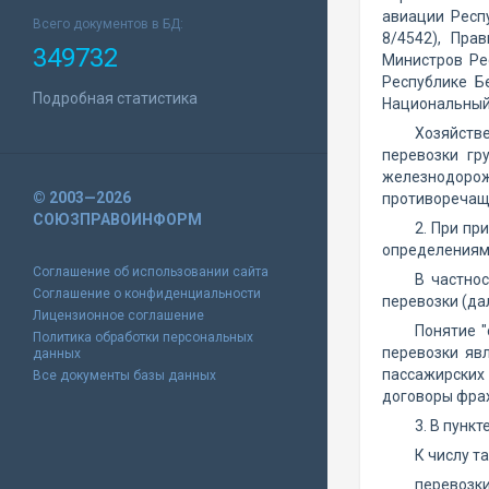
авиации Респ
Всего документов в БД:
8/4542), Пра
349732
Министров Ре
Республике Б
Подробная статистика
Национальный 
Хозяйств
перевозки гр
железнодорож
© 2003—2026
противореча
СОЮЗПРАВОИНФОРМ
2. При пр
определениями
Соглашение об использовании сайта
В частнос
Соглашение о конфиденциальности
перевозки (дал
Лицензионное соглашение
Понятие "
Политика обработки персональных
перевозки яв
данных
пассажирских
Все документы базы данных
договоры фрах
3. В пунк
К числу т
перевозки