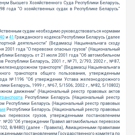
енум Высшего Хозяйственного Суда Республики Беларусь,
98 года "О хозяйственных судах в Республике Беларусь"
зяйственным судам необходимо руководствоваться нормами
 40
и
41
Гражданского кодекса Республики Беларусь (далее
ортной деятельности" (Ведамасцi Нацыянальнага сходу
ня 2001 года "О перевозке опасных грузов" (Национальный
спублики Беларусь от 21 июля 2001 года "Об автомобильном
Республики Беларусь, 2001 г., №71, 2/793; 2002 г., №87,
 железнодорожном транспорте" (Ведамасцi Нацыянальнага
ного транспорта общего пользования, утвержденным
 года №1196 "Об утверждении Устава железнодорожного
и Беларусь, 1999 г., №67, 5/1506; 2002 г., №82, 5/10802)
рожном движении" (Национальный реестр правовых актов
транспорта
Республики Беларусь (Национальный реестр
ксом Республики Беларусь (Национальный реестр правовых
ния
Республики Беларусь (Национальный реестр правовых
ных перевозок грузов, утвержденными постановлением
 г. №20 "Об утверждении Правил автомобильных перевозок
№102, 8/8480) (далее - Правила), Авиационными правилами
ержденными постановлением Государственного комитета по