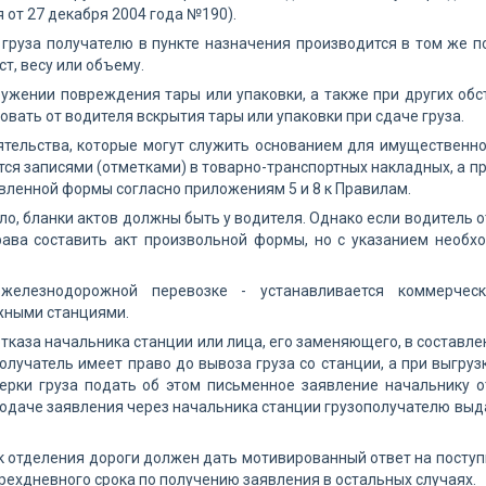
 от 27 декабря 2004 года №190).
 груза получателю в пункте назначения производится в том же по
т, весу или объему.
ужении повреждения тары или упаковки, а также при других обст
овать от водителя вскрытия тары или упаковки при сдаче груза.
ятельства, которые могут служить основанием для имущественно
ся записями (отметками) в товарно-транспортных накладных, а п
вленной формы согласно приложениям 5 и 8 к Правилам.
ло, бланки актов должны быть у водителя. Однако если водитель о
рава составить акт произвольной формы, но с указанием необ
 железнодорожной перевозке - устанавливается коммерче
ными станциями.
отказа начальника станции или лица, его заменяющего, в составл
олучатель имеет право до вывоза груза со станции, а при выгруз
ерки груза подать об этом письменное заявление начальнику о
подаче заявления через начальника станции грузополучателю выд
 отделения дороги должен дать мотивированный ответ на поступ
трехдневного срока по получению заявления в остальных случаях.