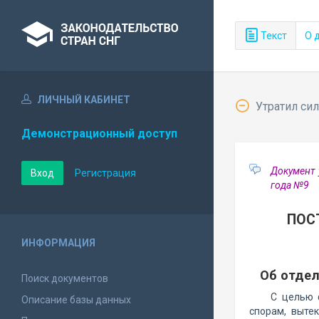
Текст
О 
ЛИЧНЫЙ КАБИНЕТ
Утратил сил
Демонстрационный доступ
Документ 
Вход
Регистрация
года №9
ПОС
ИНФОРМАЦИЯ
Об отдел
Поиск документов
С целью 
Описание базы данных
спорам, выте