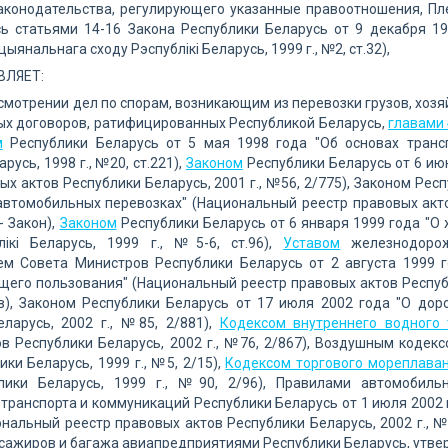
аконодательства, регулирующего указанные правоотношения, Пл
сь статьями 14-16 Закона Республики Беларусь от 9 декабря 19
ыянальнага сходу Рэспублiкi Беларусь, 1999 г., №2, ст.32),
ВЛЯЕТ:
ссмотрении дел по спорам, возникающим из перевозки грузов, хо
х договоров, ратифицированных Республикой Беларусь,
главами
м
Республики Беларусь от 5 мая 1998 года "Об основах трансп
арусь, 1998 г., №20, ст.221),
Законом
Республики Беларусь от 6 ию
ых актов Республики Беларусь, 2001 г., №56, 2/775), Законом Ре
автомобильных перевозках" (Национальный реестр правовых актов 
- Закон),
Законом
Республики Беларусь от 6 января 1999 года "О
лiкi Беларусь, 1999 г., №5-6, ст.96),
Уставом
железнодорож
ем Совета Министров Республики Беларусь от 2 августа 1999
щего пользования" (Национальный реестр правовых актов Республик
ав), Законом Республики Беларусь от 17 июля 2002 года "О до
еларусь, 2002 г., №85, 2/881),
Кодексом внутреннего водного 
в Республики Беларусь, 2002 г., №76, 2/867), Воздушным коде
ики Беларусь, 1999 г., №5, 2/15),
Кодексом торгового мореплава
лики Беларусь, 1999 г., №90, 2/96), Правилами автомобиль
транспорта и коммуникаций Республики Беларусь от 1 июля 2002
ональный реестр правовых актов Республики Беларусь, 2002 г., 
сажиров и багажа авиапредприятиями Республики Беларусь, утв