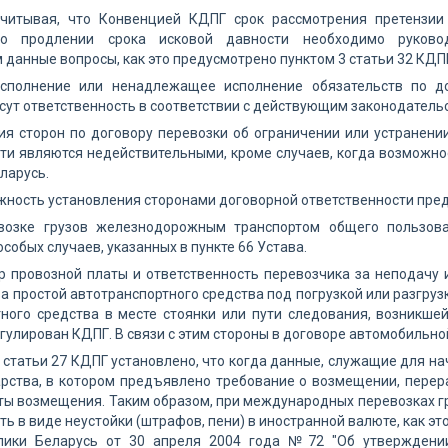
учитывая, что Конвенцией КДПГ срок рассмотрения претензии 
нно продлении срока исковой давности необходимо руковод
данные вопросы, как это предусмотрено пунктом 3 статьи 32 КДП
исполнение или ненадлежащее исполнение обязательств по дог
сут ответственность в соответствии с действующим законодатель
я сторон по договору перевозки об ограничении или устранени
ти являются недействительными, кроме случаев, когда возможн
ларусь.
жность установления сторонами договорной ответственности пр
возке грузов железнодорожным транспортом общего пользова
собых случаев, указанных в пункте 66 Устава.
р провозной платы и ответственность перевозчика за неподачу
 за простой автотранспортного средства под погрузкой или разгру
ного средства в месте стоянки или пути следования, возникшей 
егулирован КДПГ. В связи с этим стороны в договоре автомобильно
 статьи 27 КДПГ установлено, что когда данные, служащие для
рства, в котором предъявлено требование о возмещении, перера
ы возмещения. Таким образом, при международных перевозках гр
ть в виде неустойки (штрафов, пени) в иностранной валюте, как 
лики Беларусь от 30 апреля 2004 года №72 "Об утверждени