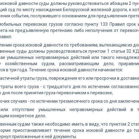
 исковой давности суды должны руководствоваться абзацем 2 пунк
ий суд по месту нахождения Белорусской железной дороги, к кот
ления события, послужившего основанием для предъявления прет
обильных перевозках грузов согласно пункту 133 Правил срок 
ета на предъявленную претензию либо неполучения от перевозчи
равил.
лении срока исковой давности по требованиям, вытекающим из до
венные суды должны руководствоваться пунктом 1 статьи 32 КД
чае умышленных неправомерных действий или такого ненадлежащ
у хозяйственным судом, рассматривающим дело, приравн
ся в три года. Течение срока исковой давности начинается:
частичной утраты груза, повреждения его или просрочки в доставке 
утраты всего груза - с тридцатого дня по истечении согласованно
 дня после принятия груза перевозчиком к перевозке;
рочих случаях - по истечении трехмесячного срока со дня заключен
или отсутствие умышленных неправомерных действий в та
щим конкретное дело.
твенным судам также необходимо иметь в виду, что пунктом 2 ст
орме приостанавливает течение срока исковой давности до то
ернул приложенные к ней документы.