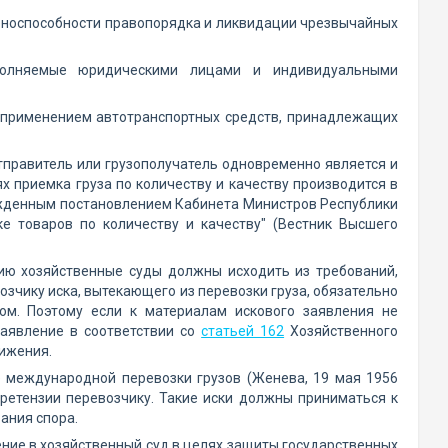
оноспособности правопорядка и ликвидации чрезвычайных
ыполняемые юридическими лицами и индивидуальными
 применением автотранспортных средств, принадлежащих
отправитель или грузополучатель одновременно является и
ях приемка груза по количеству и качеству производится в
ержденным постановлением Кабинета Министров Республики
е товаров по количеству и качеству" (Вестник Высшего
нию хозяйственные суды должны исходить из требований,
озчику иска, вытекающего из перевозки груза, обязательно
ом. Поэтому если к материалам искового заявления не
заявление в соответствии со
статьей 162
Хозяйственного
вижения.
 международной перевозки грузов (Женева, 19 мая 1956
ретензии перевозчику. Такие иски должны приниматься к
ания спора.
ние в хозяйственный суд в целях защиты государственных