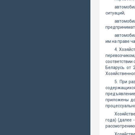
автомобил
ситуаций;
автомоби
предпринимат
автомоби
им на праве ч
4. Хозяйс
перевозчиком,
соответствии 
Беларусь от 
Хозяйственного
5. При р
содержащихс
предъявление
приложены до
процессуально
Хозяйств
года) (далее
рассмотрению 
Хозяйств