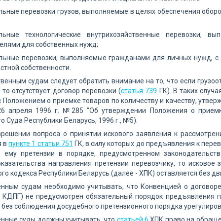
ьные перевозки грузов, выполняемые в целях обеспечения обор
льные технологические внутрихозяйственные перевозки, в
елями для собственных нужд;
льные перевозки, выполняемые гражданами для личных нужд, с
астной собственности.
твенным судам следует обратить внимание на то, что если грузо
 то отсутствует договор перевозки (
статья 739
ГК). В таких случа
с Положением о приемке товаров по количеству и качеству, утв
26 апреля 1996 г. №285 "Об утверждении Положения о приемк
 Суда Республики Беларусь, 1996 г., №5).
азрешении вопроса о принятии искового заявления к рассмотре
я в
пункте 1 статьи 751
ГК, в силу которых до предъявления к перев
 ему претензии в порядке, предусмотренном законодательств
казательства направления претензии перевозчику, то исковое 
го кодекса Республики Беларусь (далее - ХПК) оставляется без д
енным судам необходимо учитывать, что Конвенцией о договоре
 - КДПГ) не предусмотрен обязательный порядок предъявления п
без соблюдения досудебного претензионного порядка урегулиров
енные суды должны учитывать, что
статьей 6
ХПК право на обраще