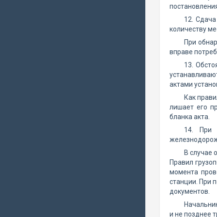
постановления
12. Сдача
количеству мес
При обнар
вправе потреб
13. Обсто
устанавливают
актами устано
Как прави
лишает его п
бланка акта.
14. При
железнодорож
В случае 
Правил грузоп
момента пров
станции. При 
документов.
Начальник
и не позднее 