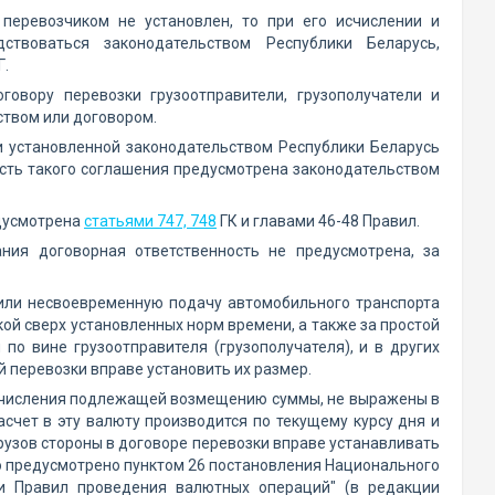
перевозчиком не установлен, то при его исчислении и
ствоваться законодательством Республики Беларусь,
Г.
овору перевозки грузоотправители, грузополучатели и
ством или договором.
и установленной законодательством Республики Беларусь
ость такого соглашения предусмотрена законодательством
едусмотрена
статьями 747, 748
ГК и главами 46-48 Правил.
ния договорная ответственность не предусмотрена, за
 или несвоевременную подачу автомобильного транспорта
зкой сверх установленных норм времени, а также за простой
по вине грузоотправителя (грузополучателя), и в других
й перевозки вправе установить их размер.
 начисления подлежащей возмещению суммы, не выражены в
счет в эту валюту производится по текущему курсу дня и
узов стороны в договоре перевозки вправе устанавливать
это предусмотрено пунктом 26 постановления Национального
и Правил проведения валютных операций" (в редакции