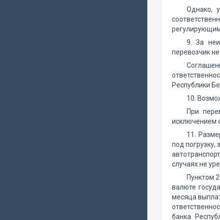
Однако, 
соответстве
регулирующим 
9. За не
перевозчик не
Соглашени
ответственнос
Республики Бе
10. Возмо
При пере
исключением о
11. Разме
под погрузку,
автотранспорт
случаях не ур
Пунктом 2
валюте госуда
месяца выплат
ответственнос
банка Респуб