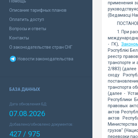
Помощь
применения з
руководствуя
Описание тарифных планов
(Ведамасцi Нац
Оплатить доступ
ПОСТАНО
Вопросы и ответы
1. При ра
Контакты
международны
- ГК),
Законо
О законодательстве стран СНГ
Рэспублiкi Бел
реестр правов
Новости законодательства
транспорте и 
2/883) (далее 
сходу Рэспуб
постановлени
транспорта об
БАЗА ДАННЫХ
(далее - Уст
Республики Б
Дата обновления БД:
правовых акто
07.08.2026
актов Республ
актов Респуб
Министерства 
Добавлено/обновлено документов:
грузов" (Наци
427 / 975
перевозки пас