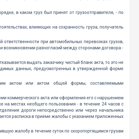
рядке, в каком груз был принят от грузоотправителя, - по
оятельствах, влияющих на сохранность груза, получатель
й ответственности при автомобильных перевозках грузов,
ри возникновении разногласий между сторонами договора -
тказывается выдать заказчику чистый бланк акта, то это не
ходимых данных, предусмотренных в утвержденной форме
ским актом или актом общей формы, составляемыми
ении коммерческого акта или оформления его с нарушением
ке на местах необщего пользования - в течение 24 часов с
тделения дороги непосредственно или через начальника
ается расписка в приеме жалобы с указанием приложенных
ившую жалобу в течение суток по скоропортящимся грузам