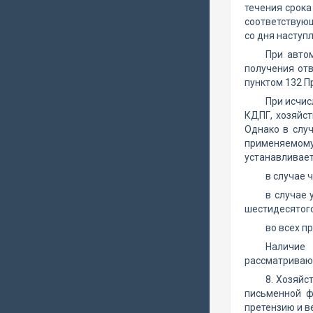
течения срока
соответствующ
со дня наступ
При автом
получения отв
пунктом 132 П
При исчис
КДПГ, хозяйст
Однако в слу
применяемом
устанавливает
в случае 
в случае 
шестидесятого
во всех п
Наличие 
рассматриваю
8. Хозяйс
письменной ф
претензию и в