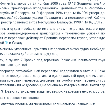
ублики Беларусь от 27 ноября 2000 года №13 (Национальный ре
вилами транспортно-экспедиционной деятельности в Республ
спублики Беларусь от 9 февраля 1996 года №86 "Об утвержде
еларусь" (Собрание указов Президента и постановлений Кабинет
реестр правовых актов Республики Беларусь, 1999 г., №16, 5/312),
енным судам необходимо иметь в виду, что до настоящего вре
узов железнодорожным транспортом и технические условия по
ных перевозок действуют Правила перевозки грузов, утвержде
щей
ГК
и Уставу.
именении указанных нормативных правовых актов судам необход
, а также их действием по кругу лиц.
ти, в пункте 7 Правил под термином "заказчик" понимается гру
ее - экспедитор).
оператор автомобильной перевозки" содержится в статье 1 Зак
ляется юридическое лицо или индивидуальный предприниматель
 или грузовых перевозок договоры автомобильных перевозок гру
тования и иные договоры, на основании которых выполняются пер
те 3 Правил установлены виды перевозок, на которые не распростр
аких перевозок относятся:
 автотранспортными средствами специального назначения;