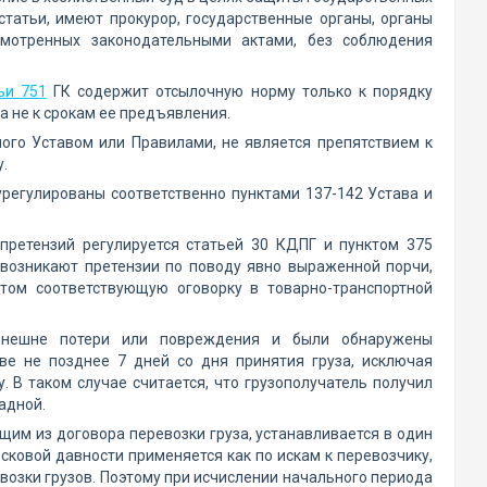
статьи, имеют прокурор, государственные органы, органы
смотренных законодательными актами, без соблюдения
ьи 751
ГК содержит отсылочную норму только к порядку
а не к срокам ее предъявления.
ного Уставом или Правилами, не является препятствием к
.
урегулированы соответственно пунктами 137-142 Устава и
ретензий регулируется статьей 30 КДПГ и пунктом 375
я возникают претензии по поводу явно выраженной порчи,
том соответствующую оговорку в товарно-транспортной
 внешне потери или повреждения и были обнаружены
аве не позднее 7 дней со дня принятия груза, исключая
 В таком случае считается, что грузополучатель получил
адной.
щим из договора перевозки груза, устанавливается в один
исковой давности применяется как по искам к перевозчику,
возки грузов. Поэтому при исчислении начального периода