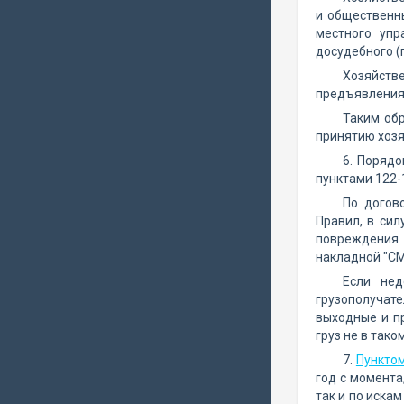
и общественны
местного упр
досудебного (
Хозяйств
предъявления 
Таким обр
принятию хозя
6. Порядо
пунктами 122-
По догов
Правил, в сил
повреждения 
накладной "СМ
Если нед
грузополучат
выходные и пр
груз не в тако
7.
Пунктом
год с момента
так и по иска