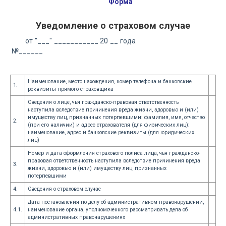
Форма
Уведомление о страховом случае
от "___" ___________ 20 __ года
№______
Наименование, место нахождения, номер телефона и банковские
1.
реквизиты прямого страховщика
Сведения о лице, чья гражданско-правовая ответственность
наступила вследствие причинения вреда жизни, здоровью и (или)
имуществу лиц, признанных потерпевшими: фамилия, имя, отчество
2.
(при его наличии) и адрес страхователя (для физических лиц);
наименование, адрес и банковские реквизиты (для юридических
лиц)
Номер и дата оформления страхового полиса лица, чья гражданско-
правовая ответственность наступила вследствие причинения вреда
3.
жизни, здоровью и (или) имуществу лиц, признанных
потерпевшими
4.
Сведения о страховом случае
Дата постановления по делу об административном правонарушении,
4.1.
наименование органа, уполномоченного рассматривать дела об
административных правонарушениях