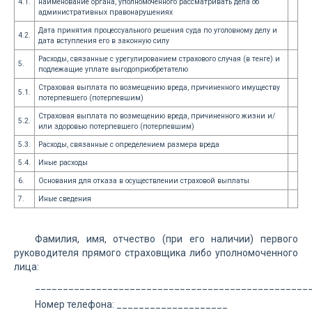
4.1.
наименование органа, уполномоченного рассматривать дела об
административных правонарушениях
Дата принятия процессуального решения суда по уголовному делу и
4.2.
дата вступления его в законную силу
Расходы, связанные с урегулированием страхового случая (в тенге) и
5.
подлежащие уплате выгодоприобретателю
Страховая выплата по возмещению вреда, причиненного имуществу
5.1.
потерпевшего (потерпевшим)
Страховая выплата по возмещению вреда, причиненного жизни и/
5.2.
или здоровью потерпевшего (потерпевшим)
5.3.
Расходы, связанные с определением размера вреда
5.4.
Иные расходы
6.
Основания для отказа в осуществлении страховой выплаты
7.
Иные сведения
Фамилия, имя, отчество (при его наличии) первого
руководителя прямого страховщика либо уполномоченного
лица:
_________________________________________________
Номер телефона: ____________________