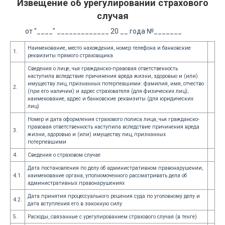
Извещение об урегулировании страхового
случая
от "____" _____________ 20 __ года №_______
Наименование, место нахождения, номер телефона и банковские
1.
реквизиты прямого страховщика
Сведения о лице, чья гражданско-правовая ответственность
наступила вследствие причинения вреда жизни, здоровью и (или)
имуществу лиц, признанных потерпевшими: фамилия, имя, отчество
2.
(при его наличии) и адрес страхователя (для физических лиц);
наименование, адрес и банковские реквизиты (для юридических
лиц)
Номер и дата оформления страхового полиса лица, чья гражданско-
правовая ответственность наступила вследствие причинения вреда
3.
жизни, здоровью и (или) имуществу лиц, признанных
потерпевшими
4.
Сведения о страховом случае
Дата постановления по делу об административном правонарушении,
4.1.
наименование органа, уполномоченного рассматривать дела об
административных правонарушениях
Дата принятия процессуального решения суда по уголовному делу и
4.2.
дата вступления его в законную силу
5.
Расходы, связанные с урегулированием страхового случая (в тенге)