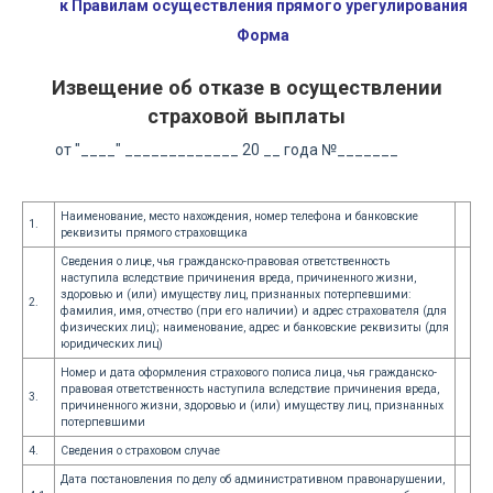
к Правилам осуществления прямого урегулирования
Форма
Извещение об отказе в осуществлении
страховой выплаты
от "____" _____________ 20 __ года №_______
Наименование, место нахождения, номер телефона и банковские
1.
реквизиты прямого страховщика
Сведения о лице, чья гражданско-правовая ответственность
наступила вследствие причинения вреда, причиненного жизни,
здоровью и (или) имуществу лиц, признанных потерпевшими:
2.
фамилия, имя, отчество (при его наличии) и адрес страхователя (для
физических лиц); наименование, адрес и банковские реквизиты (для
юридических лиц)
Номер и дата оформления страхового полиса лица, чья гражданско-
правовая ответственность наступила вследствие причинения вреда,
3.
причиненного жизни, здоровью и (или) имуществу лиц, признанных
потерпевшими
4.
Сведения о страховом случае
Дата постановления по делу об административном правонарушении,