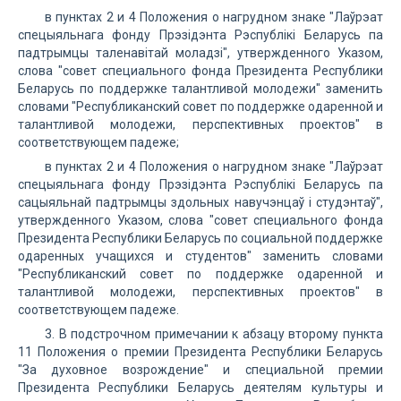
в пунктах 2 и 4 Положения о нагрудном знаке "Лаўрэат
спецыяльнага фонду Прэзідэнта Рэспублікі Беларусь па
падтрымцы таленавітай моладзі", утвержденного Указом,
слова "совет специального фонда Президента Республики
Беларусь по поддержке талантливой молодежи" заменить
словами "Республиканский совет по поддержке одаренной и
талантливой молодежи, перспективных проектов" в
соответствующем падеже;
в пунктах 2 и 4 Положения о нагрудном знаке "Лаўрэат
спецыяльнага фонду Прэзідэнта Рэспублікі Беларусь па
сацыяльнай падтрымцы здольных навучэнцаў і студэнтаў",
утвержденного Указом, слова "совет специального фонда
Президента Республики Беларусь по социальной поддержке
одаренных учащихся и студентов" заменить словами
"Республиканский совет по поддержке одаренной и
талантливой молодежи, перспективных проектов" в
соответствующем падеже.
3. В подстрочном примечании к абзацу второму пункта
11 Положения о премии Президента Республики Беларусь
"За духовное возрождение" и специальной премии
Президента Республики Беларусь деятелям культуры и