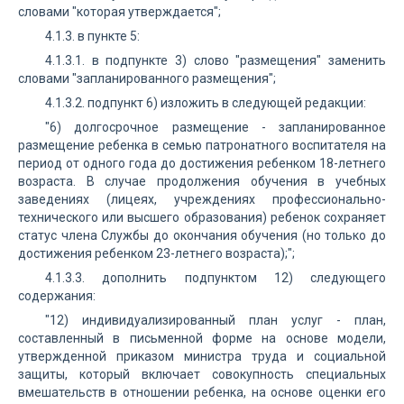
словами "которая утверждается";
4.1.3. в пункте 5:
4.1.3.1. в подпункте 3) слово "размещения" заменить
словами "запланированного размещения";
4.1.3.2. подпункт 6) изложить в следующей редакции:
"6) долгосрочное размещение - запланированное
размещение ребенка в семью патронатного воспитателя на
период от одного года до достижения ребенком 18-летнего
возраста. В случае продолжения обучения в учебных
заведениях (лицеях, учреждениях профессионально-
технического или высшего образования) ребенок сохраняет
статус члена Службы до окончания обучения (но только до
достижения ребенком 23-летнего возраста);";
4.1.3.3. дополнить подпунктом 12) следующего
содержания:
"12) индивидуализированный план услуг - план,
составленный в письменной форме на основе модели,
утвержденной приказом министра труда и социальной
защиты, который включает совокупность специальных
вмешательств в отношении ребенка, на основе оценки его