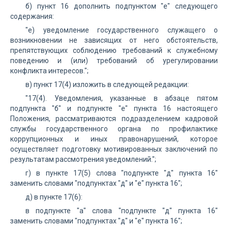
б) пункт 16 дополнить подпунктом "е" следующего
содержания:
"е) уведомление государственного служащего о
возникновении не зависящих от него обстоятельств,
препятствующих соблюдению требований к служебному
поведению и (или) требований об урегулировании
конфликта интересов.";
в) пункт 17(4) изложить в следующей редакции:
"17(4). Уведомления, указанные в абзаце пятом
подпункта "б" и подпункте "е" пункта 16 настоящего
Положения, рассматриваются подразделением кадровой
службы государственного органа по профилактике
коррупционных и иных правонарушений, которое
осуществляет подготовку мотивированных заключений по
результатам рассмотрения уведомлений.";
г) в пункте 17(5) слова "подпункте "д" пункта 16"
заменить словами "подпунктах "д" и "е" пункта 16";
д) в пункте 17(6):
в подпункте "а" слова "подпункте "д" пункта 16"
заменить словами "подпунктах "д" и "е" пункта 16";