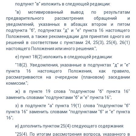
подпункт "в" изложить в следующей редакции:
"в) мотивированный вывод по результатам
предварительного рассмотрения обращений и
уведомлений, указанных в абзацах втором и пятом
подпункта "б", подпунктах "д" и "е" пункта 16 настоящего
Положения, а также рекомендации для принятия одного из
решений в соответствии с пунктами 24, 25(3), 25(4), 26(1)
настоящего Положения или иного решения.";
е) пункт 18(2) изложить в следующей редакции:
"18(2). Уведомления, указанные в подпунктах "д" и "е"
пункта 16 настоящего Положения, как правило,
рассматриваются на очередном (плановом) заседании
комиссии.";
ж) в пункте 19 слова "подпунктом "б" пункта 16"
заменить словами "подпунктами "б" и "е" пункта 16";
з) в подпункте "а" пункта 19(1) слова "подпунктом "б"
пункта 16" заменить словами "подпунктами "б" и "е" пункта
16";
и) дополнить пунктом 25(4) следующего содержания:
"25(4). По итогам рассмотрения вопроса, указанного в