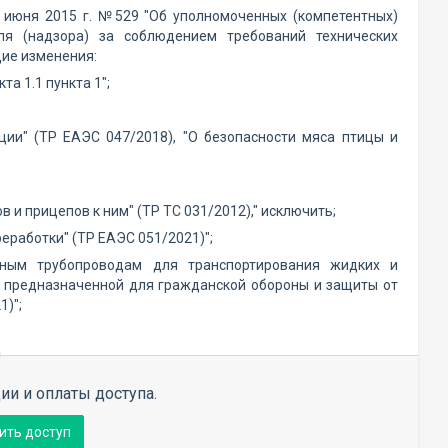
 июня 2015 г. №529 "Об уполномоченных (компетентных)
ля (надзора) за соблюдением требований технических
ие изменения:
а 1.1 пункта 1";
ции" (TP ЕАЭС 047/2018), "О безопасности мяса птицы и
 и прицепов к ним" (ТР ТС 031/2012)," исключить;
реработки" (ТР ЕАЭС 051/2021)";
ьным трубопроводам для транспортирования жидких и
и, предназначенной для гражданской обороны и защиты от
1)";
ии и оплаты доступа.
ить доступ