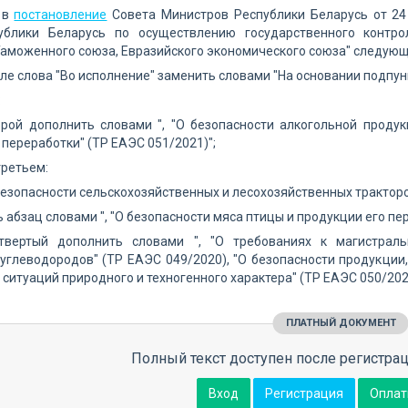
и в
постановление
Совета Министров Республики Беларусь от 24
ублики Беларусь по осуществлению государственного контро
аможенного союза, Евразийского экономического союза" следующ
ле слова "Во исполнение" заменить словами "На основании подпункт
:
рой дополнить словами ", "О безопасности алкогольной продук
 переработки" (ТР ЕАЭС 051/2021)";
третьем:
безопасности сельскохозяйственных и лесохозяйственных тракторов
 абзац словами ", "О безопасности мяса птицы и продукции его пе
твертый дополнить словами ", "О требованиях к магистрал
углеводородов" (ТР ЕАЭС 049/2020), "О безопасности продукци
ситуаций природного и техногенного характера" (ТР ЕАЭС 050/202
ПЛАТНЫЙ ДОКУМЕНТ
Полный текст доступен после регистрац
Вход
Регистрация
Оплат