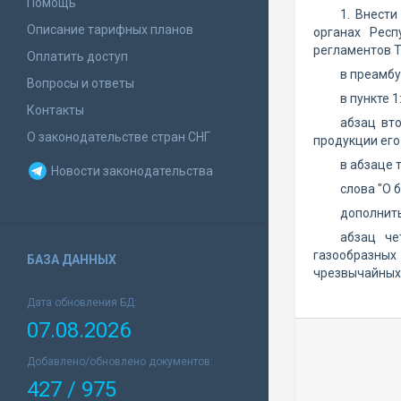
Помощь
1. Внест
Описание тарифных планов
органах Респ
регламентов Т
Оплатить доступ
в преамбу
Вопросы и ответы
в пункте 1
Контакты
абзац вто
О законодательстве стран СНГ
продукции его
в абзаце 
Новости законодательства
слова "О 
дополнить
абзац че
газообразных 
БАЗА ДАННЫХ
чрезвычайных 
Дата обновления БД:
07.08.2026
Добавлено/обновлено документов:
427 / 975