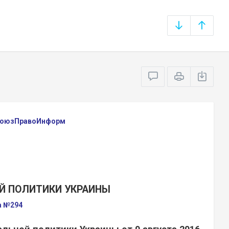
 СоюзПравоИнформ
Й ПОЛИТИКИ УКРАИНЫ
а №294