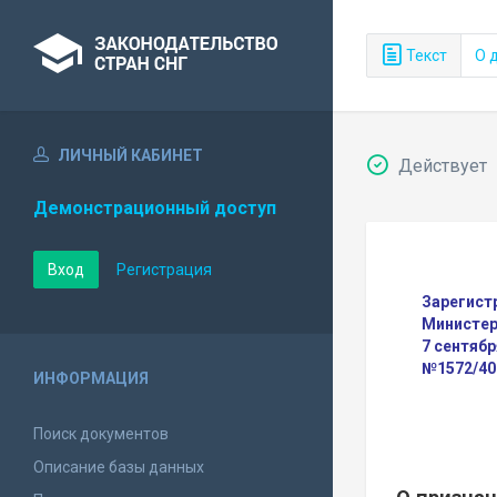
Текст
О 
ЛИЧНЫЙ КАБИНЕТ
Действует
Демонстрационный доступ
Вход
Регистрация
Зарегист
Министер
7 сентябр
№1572/40
ИНФОРМАЦИЯ
Поиск документов
Описание базы данных