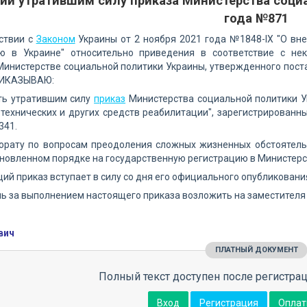
ии утратившим силу приказа Министерства социа
года №871
ствии с
Законом
Украины от 2 ноября 2021 года №1848-IX "О вне
ю в Украине" относительно приведения в соответствие с не
Министерстве социальной политики Украины, утвержденного пост
РИКАЗЫВАЮ:
ать утратившим силу
приказ
Министерства социальной политики У
технических и других средств реабилитации", зарегистрированн
341.
орату по вопросам преодоления сложных жизненных обстоятельс
ановленном порядке на государственную регистрацию в Министерс
щий приказ вступает в силу со дня его официального опубликовани
ль за выполнением настоящего приказа возложить на заместителя
вич
ПЛАТНЫЙ ДОКУМЕНТ
Полный текст доступен после регистрац
Вход
Регистрация
Оплат