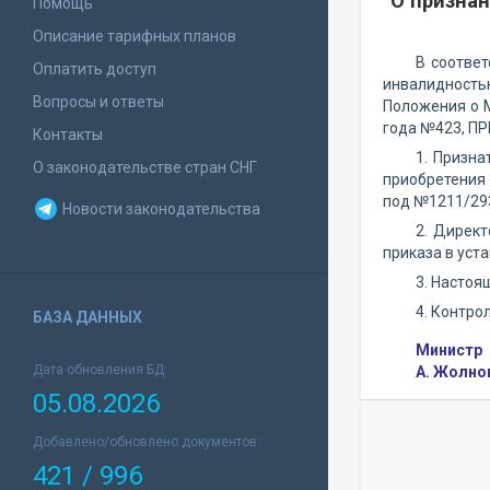
О признан
Помощь
Описание тарифных планов
В соответ
Оплатить доступ
инвалидность
Вопросы и ответы
Положения о 
года №423, П
Контакты
1. Призн
О законодательстве стран СНГ
приобретения 
под №1211/29
Новости законодательства
2. Директ
приказа в уст
3. Настоя
4. Контро
БАЗА ДАННЫХ
Министр
Дата обновления БД:
А. Жолно
05.08.2026
Добавлено/обновлено документов:
421 / 996