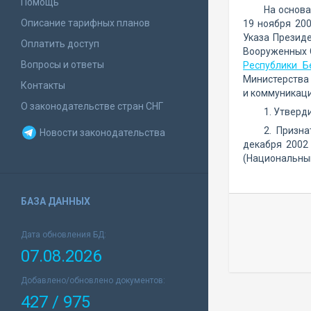
Помощь
На основа
Описание тарифных планов
19 ноября 20
Указа Презид
Оплатить доступ
Вооруженных С
Вопросы и ответы
Республики Б
Министерства 
Контакты
и коммуникац
О законодательстве стран СНГ
1. Утверд
2. Призн
Новости законодательства
декабря 2002
(Национальный
БАЗА ДАННЫХ
Дата обновления БД:
07.08.2026
Добавлено/обновлено документов:
427 / 975