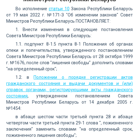
Во исполнение
статьи 10
Закона Республики Беларусь
от 19 мая 2022 г. №171-З "Об изменении законов" Совет
Министров Республики Беларусь ПОСТАНОВЛЯЕТ:
1. Внести изменения в следующие постановления
Совета Министров Республики Беларусь:
1.1. подпункт 8-1.5 пункта 8-1 Положения об органах
опеки и попечительства, утвержденного постановлением
Совета Министров Республики Беларусь от 28 октября 1999
г. №1676, после слов "лишения свободы" дополнить словами
"на определенный срок";
1.2. в
Положении о порядке регистрации актов
гражданского состояния и выдачи документов и (или)
справок органами, регистрирующими акты гражданского
состояния
, утвержденном постановлением Совета
Министров Республики Беларусь от 14 декабря 2005 г.
№1454:
в абзаце шестом части третьей пункта 28 и абзаце
четвертом части третьей пункта 29-1 слова ", пожизненного
заключения" заменить словами "на определенный срок,
пожизненного лишения свободы";