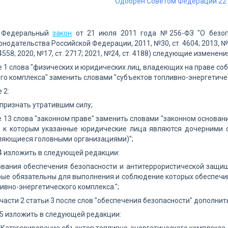
Одобрен Советом Федерации 22 
в Федеральный
закон
от 21 июля 2011 года №256-ФЗ "О безопа
нодательства Российской Федерации, 2011, №30, ст. 4604; 2013, №27, 
 4558; 2020, №17, ст. 2717; 2021, №24, ст. 4188) следующие изменени
ье 1 слова "физических и юридических лиц, владеющих на праве с
го комплекса" заменить словами "субъектов топливно-энергетиче
 2:
5 признать утратившим силу;
те 13 слова "законном праве" заменить словами "законном основан
 к которым указанные юридические лица являются дочерними о
ляющиеся головными организациями)";
14 изложить в следующей редакции:
ования обеспечения безопасности и антитеррористической защи
рые обязательны для выполнения и соблюдение которых обеспеч
ивно-энергетического комплекса.";
4 части 2 статьи 3 после слов "обеспечения безопасности" дополн
 5 изложить в следующей редакции: