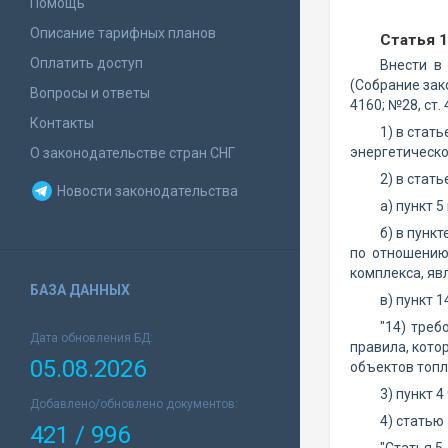
Помощь
Описание тарифных планов
Статья 1
Оплатить доступ
Внести 
(Собрание зако
Вопросы и ответы
4160; №28, ст.
Контакты
1) в стат
энергетическо
О законодательстве стран СНГ
2) в статье
Новости законодательства
а) пункт 
б) в пунк
по отношению
комплекса, яв
БАЗА ДАННЫХ
в) пункт 
"14) треб
Дата обновления БД:
правила, кото
05.08.2026
объектов топл
3) пункт 
Добавлено/обновлено документов:
4) статью
421 / 996