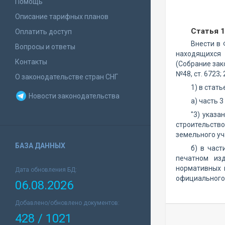
Помощь
Описание тарифных планов
Статья 1
Оплатить доступ
Внести в
Вопросы и ответы
находящихся 
Контакты
(Собрание зако
№48, ст. 6723;
О законодательстве стран СНГ
1) в статье
Новости законодательства
а) часть 
"3) указа
строительств
земельного уч
БАЗА ДАННЫХ
б) в час
печатном из
нормативных 
Дата обновления БД:
официального 
06.08.2026
Добавлено/обновлено документов:
428 / 1021