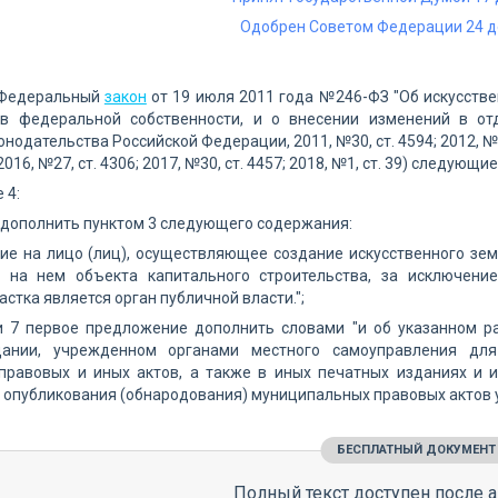
Одобрен Советом Федерации 24 д
 Федеральный
закон
от 19 июля 2011 года №246-ФЗ "Об искусстве
в федеральной собственности, и о внесении изменений в от
нодательства Российской Федерации, 2011, №30, ст. 4594; 2012, №26, 
 2016, №27, ст. 4306; 2017, №30, ст. 4457; 2018, №1, ст. 39) следующ
 4:
3 дополнить пунктом 3 следующего содержания:
ние на лицо (лиц), осуществляющее создание искусственного зем
о на нем объекта капитального строительства, за исключени
астка является орган публичной власти.";
ти 7 первое предложение дополнить словами "и об указанном 
дании, учрежденном органами местного самоуправления для
правовых и иных актов, а также в иных печатных изданиях и 
опубликования (обнародования) муниципальных правовых актов у
БЕСПЛАТНЫЙ ДОКУМЕНТ
Полный текст доступен после а