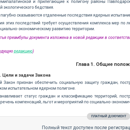
емипалатинской и прилегающие к полигону районы Павлодарск
й экологического бедствия.
 пагубно сказываются отдаленные последствия ядерных испытаний
я этих последствий требует осуществления комплекса мер по л
оциально-экономическому развитию территории.
етья преамбулы документа изложена в новой редакции в соответств
дыдущую
редакцию
)
Глава 1. Общие поло
. Цели и задачи Закона
й Закон признан обеспечить социальную защиту граждан, пост
ком испытательном ядерном полигоне.
танавливает статус граждан и классификацию территорий, пост
речень компенсаций, льгот и мероприятий по социально-экономи
ПЛАТНЫЙ ДОКУМЕНТ
Полный текст доступен после регистрац