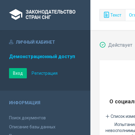
Текст
Ог
ЛИЧНЫЙ КАБИНЕТ
Действует
Демонстрационный доступ
Вход
Регистрация
О социал
ИНФОРМАЦИЯ
Список изм
Поиск документов
Испытани
Описание базы данных
невосполнимый