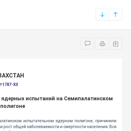
ЗАХСТАН
№1787-XII
е ядерных испытаний на Семипалатинском
 полигоне
алатинском испытательном ядерном полигоне, причинили
 рост общей заболеваемости и смертности населения. Вся