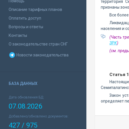
Помощь
территория С
признаны зоно
Описание тарифных планов
Все более
Оплатить доступ
Ликвидаци
Вопросы и ответы
населения и с
Контакты
(Часть тр
ЗРК
)
О законодательстве стран СНГ
(см. пре
Новости законодательства
Статья 1
Настоящи
БАЗА ДАННЫХ
Семипалатинс
Закон ус
Дата обновления БД:
определяет пе
07.08.2026
Добавлено/обновлено документов:
427 / 975