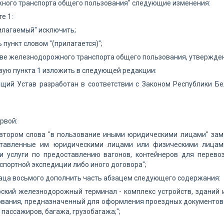
ного транспорта общего пользования" следующие изменения:
те 1:
илагаемый" исключить;
 пункт словом "(прилагается)";
таве железнодорожного транспорта общего пользования, утвержде
вую пункта 1 изложить в следующей редакции:
ящий Устав разработан в соответствии с Законом Республики Б
:
ервой:
втором слова "в пользование иными юридическими лицами" заме
ставленные им юридическими лицами или физическими лицам
 услуги по предоставлению вагонов, контейнеров для перево
спортной экспедиции либо иного договора";
аца восьмого дополнить часть абзацем следующего содержания:
рский железнодорожный терминал - комплекс устройств, зданий
вания, предназначенный для оформления проездных документов (б
 пассажиров, багажа, грузобагажа;";