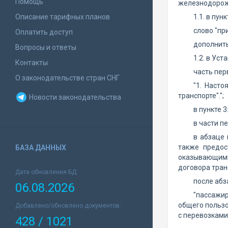
Помощь
железнодорож
Описание тарифных планов
1.1. в пунк
слово "пр
Оплатить доступ
дополнить
Вопросы и ответы
1.2. в Ус
Контакты
часть пер
О законодательстве стран СНГ
"1. Насто
транспорте".";
Новости законодательства
в пункте 3
в части п
в абзаце 
также предо
БАЗА ДАННЫХ
оказывающими
договора тран
Дата обновления БД:
после абз
06.08.2026
"пассажи
общего пользо
Добавлено/обновлено документов:
с перевозками
428 / 1021