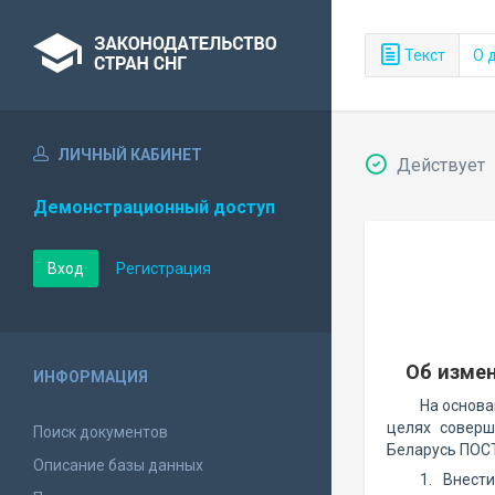
Текст
О 
ЛИЧНЫЙ КАБИНЕТ
Действует
Демонстрационный доступ
Вход
Регистрация
Об измен
ИНФОРМАЦИЯ
На основ
целях соверш
Поиск документов
Беларусь ПОС
Описание базы данных
1. Внес