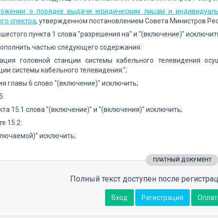
ложении о порядке выдачи юридическим лицам и индивидуаль
го спектра
, утвержденном постановлением Совета Министров Респ
 шестого пункта 1 слова "разрешения на" и "(включение)" исключит
дополнить частью следующего содержания:
тация головной станции системы кабельного телевидения ос
ции системы кабельного телевидения.";
ия главы 6 слово "(включение)" исключить;
5:
кта 15.1 слова "(включение)" и "(включения)" исключить;
е 15.2:
ключаемой)" исключить;
ПЛАТНЫЙ ДОКУМЕНТ
Полный текст доступен после регистрац
Вход
Регистрация
Оплат