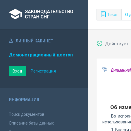
Текст
О 
ЛИЧНЫЙ КАБИНЕТ
Действует
Демонстрационный доступ
Внимание!
Вход
Регистрация
ИНФОРМАЦИЯ
Об изме
Поиск документов
Во испол
использования
Описание базы данных
1. Внести