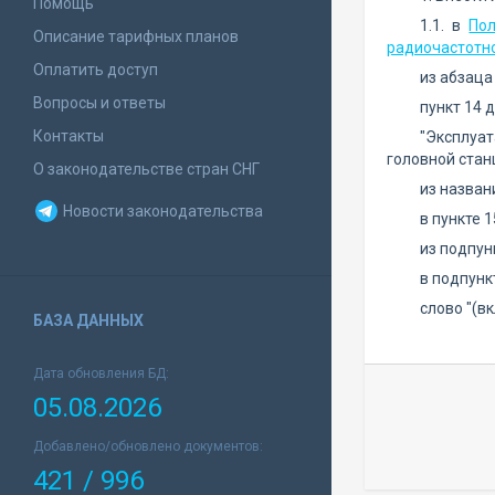
Помощь
1.1. в
По
Описание тарифных планов
радиочастотно
Оплатить доступ
из абзаца
Вопросы и ответы
пункт 14 
Контакты
"Эксплуа
головной стан
О законодательстве стран СНГ
из назван
Новости законодательства
в пункте 1
из подпун
в подпункт
слово "(в
БАЗА ДАННЫХ
Дата обновления БД:
05.08.2026
Добавлено/обновлено документов:
421 / 996