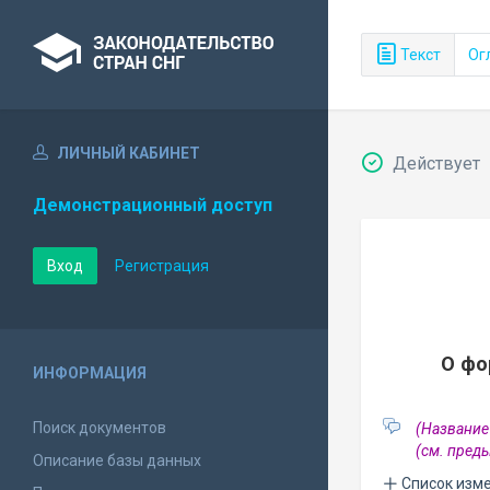
Текст
Ог
ЛИЧНЫЙ КАБИНЕТ
Действует
Демонстрационный доступ
Вход
Регистрация
О фо
ИНФОРМАЦИЯ
Поиск документов
(Название
(см. пре
Описание базы данных
Список изм