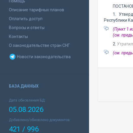
Помощь
ПОСТАНО
Описание тарифных планов
1. Утвер
Оплатить доступ
Республики Ка
Вопросы и ответы
(Пункт 1 
(см. пре
Контакты
2.
Утратил
О законодательстве стран СНГ
(см. пре
Новости законодательства
БАЗА ДАННЫХ
Дата обновления БД:
05.08.2026
Добавлено/обновлено документов:
421 / 996