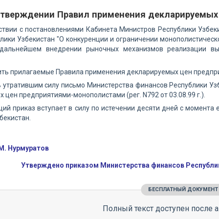
утверждении Правил применения декларируемых
ствии с постановлениями Кабинета Министров Республики Узбеки
лики Узбекистан "О конкуренции и ограничении монополистическо
дальнейшем внедрении рыночных механизмов реализации выс
дить прилагаемые Правила применения декларируемых цен предп
ь утратившим силу письмо Министерства финансов Республики Узб
 цен предприятиями-монополистами (рег. N792 от 03.08.99 г.).
щий приказ вступает в силу по истечении десяти дней с момента
бекистан.
М. Нурмуратов
Утверждено приказом Министерства финансов Республики
БЕСПЛАТНЫЙ ДОКУМЕНТ
Полный текст доступен после а