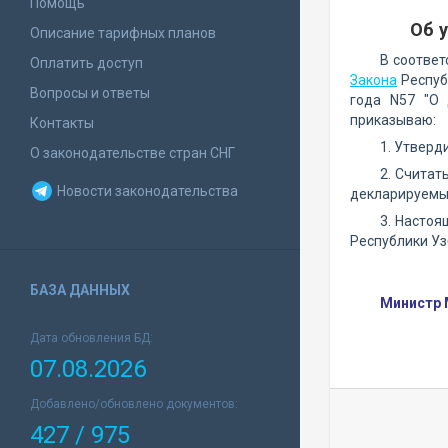
Помощь
Об 
Описание тарифных планов
В соответ
Оплатить доступ
Закона
Респуб
Вопросы и ответы
года N57 "О 
приказываю:
Контакты
1. Утвер
О законодательстве стран СНГ
2. Считат
Новости законодательства
декларируемых
3. Настоя
Республики Уз
БАЗА ДАННЫХ
Министр 
Дата обновления БД:
07.08.2026
Добавлено/обновлено документов:
427 / 975